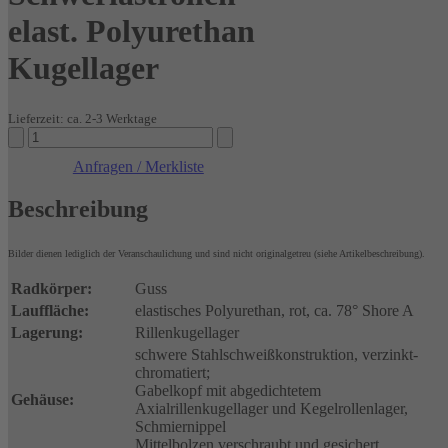
elast. Polyurethan
Kugellager
Lieferzeit: ca. 2-3 Werktage
Schwerlastrollen
elast.
Anfragen / Merkliste
Polyurethan
Kugellager
Beschreibung
Menge
Bilder dienen lediglich der Veranschaulichung und sind nicht originalgetreu (siehe Artikelbeschreibung).
Radkörper:
Guss
Lauffläche:
elastisches Polyurethan, rot, ca. 78° Shore A
Lagerung:
Rillenkugellager
schwere Stahlschweißkonstruktion, verzinkt-
chromatiert;
Gabelkopf mit abgedichtetem
Gehäuse:
Axialrillenkugellager und Kegelrollenlager,
Schmiernippel
Mittelbolzen verschraubt und gesichert