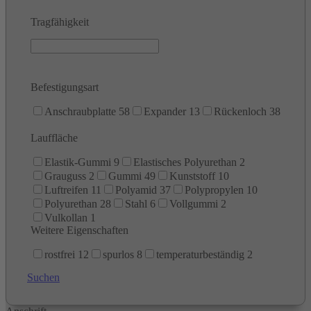
Tragfähigkeit
Befestigungsart
Anschraubplatte
58
Expander
13
Rückenloch
38
Lauffläche
Elastik-Gummi
9
Elastisches Polyurethan
2
Grauguss
2
Gummi
49
Kunststoff
10
Luftreifen
11
Polyamid
37
Polypropylen
10
Polyurethan
28
Stahl
6
Vollgummi
2
Vulkollan
1
Weitere Eigenschaften
rostfrei
12
spurlos
8
temperaturbeständig
2
Suchen