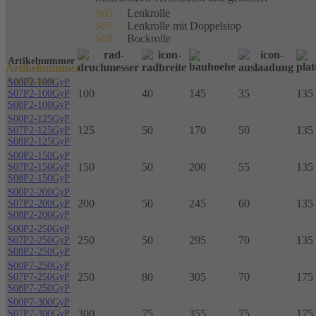
S00…
Lenkrolle
S07…
Lenkrolle mit Doppelstop
S08…
Bockrolle
Artikelnummer
Artikelnummer
Anklicken
S00P2-100GyP
100
40
145
35
135 
S07P2-100GyP
S08P2-100GyP
S00P2-125GyP
125
50
170
50
135 
S07P2-125GyP
S08P2-125GyP
S00P2-150GyP
150
50
200
55
135 
S07P2-150GyP
S08P2-150GyP
S00P2-200GyP
200
50
245
60
135 
S07P2-200GyP
S08P2-200GyP
S00P2-250GyP
250
50
295
70
135 
S07P2-250GyP
S08P2-250GyP
S00P7-250GyP
250
80
305
70
175
S07P7-250GyP
S08P7-250GyP
S00P7-300GyP
300
75
355
75
175
S07P7-300GyP