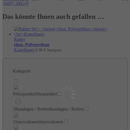
S08P7-300GyP
Das könnte Ihnen auch gefallen …
Räder
elast. Polyurethan
Kugellager
0,00
€
Stückpreis
Kategorie
9
Shopartikel
Shopartikel
5
Bandagen / Reifen
Bandagen / Reifen
1
Innovationen
Innovationen