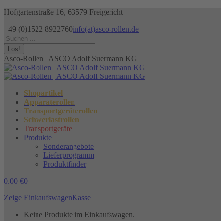
Zum
Hofgartenstraße 16, 63579 Freigericht
Inhalt
+49 (0)1522 8922760
info(at)asco-rollen.de
springen
Facebook
Instagram
X
Search:
page
page
page
opens
opens
opens
Asco-Rollen | ASCO Adolf Suermann KG
in
in
in
new
new
new
window
window
window
Shopartikel
Apparaterollen
Transportgeräterollen
Schwerlastrollen
Transportgeräte
Produkte
Sonderangebote
Lieferprogramm
Produktfinder
0,00
€
0
Zeige Einkaufswagen
Kasse
Keine Produkte im Einkaufswagen.