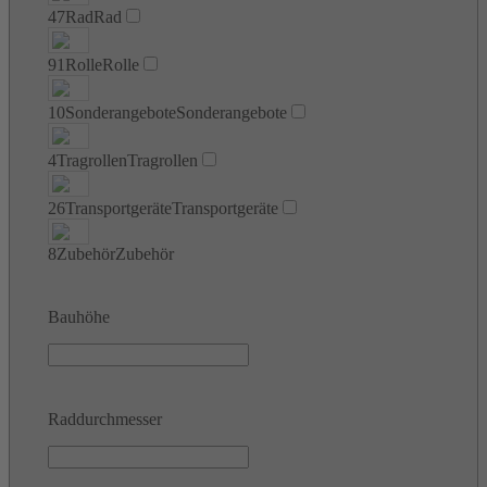
47
Rad
Rad
91
Rolle
Rolle
10
Sonderangebote
Sonderangebote
4
Tragrollen
Tragrollen
26
Transportgeräte
Transportgeräte
8
Zubehör
Zubehör
Bauhöhe
Raddurchmesser