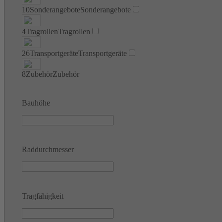
10
Sonderangebote
Sonderangebote
4
Tragrollen
Tragrollen
26
Transportgeräte
Transportgeräte
8
Zubehör
Zubehör
Bauhöhe
Raddurchmesser
Tragfähigkeit