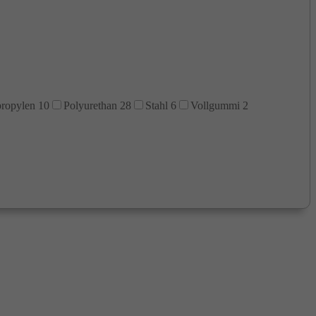
propylen
10
Polyurethan
28
Stahl
6
Vollgummi
2