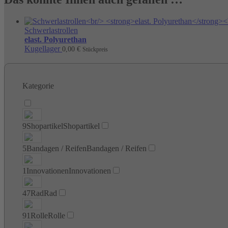
Schwerlastrollen
elast. Polyurethan
Kugellager
0,00
€
Stückpreis
Kategorie
9
Shopartikel
Shopartikel
5
Bandagen / Reifen
Bandagen / Reifen
1
Innovationen
Innovationen
47
Rad
Rad
91
Rolle
Rolle