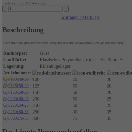
Lieferzeit: ca. 2-3 Werktage
Räder
elast.
Anfragen / Merkliste
Polyurethan
Kugellager
Beschreibung
Menge
Bilder dienen lediglich der Veranschaulichung und sind nicht originalgetreu (siehe Artikelbeschreibung).
Radkörper:
Guss
Lauffläche:
Elastisches Polyurethan, rot, ca. 78° Shore A
Lagerung:
Rillenkugellager
Artikelnummer
Artikelnummer
100
40
20
GyP100x40-20
Anklicken
125
50
20
GyP125x50-20
150
50
20
GyP150x50-20
200
50
25
GyP200x50-25
250
50
25
GyP250x50-25
250
80
35
GyP250x80-35
300
75
35
GyP300x75-35
Das könnte Ihnen auch gefallen …