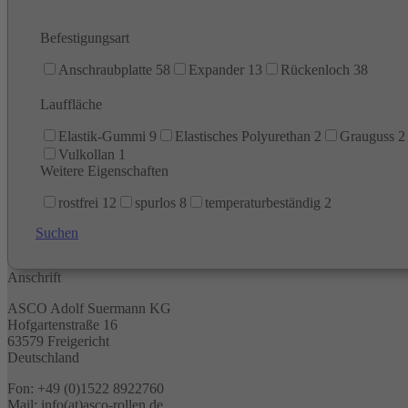
Befestigungsart
Anschraubplatte
58
Expander
13
Rückenloch
38
Lauffläche
Elastik-Gummi
9
Elastisches Polyurethan
2
Grauguss
2
Vulkollan
1
Weitere Eigenschaften
rostfrei
12
spurlos
8
temperaturbeständig
2
Suchen
Anschrift
ASCO Adolf Suermann KG
Hofgartenstraße 16
63579 Freigericht
Deutschland
Fon: +49 (0)1522 8922760
Mail: info(at)asco-rollen.de