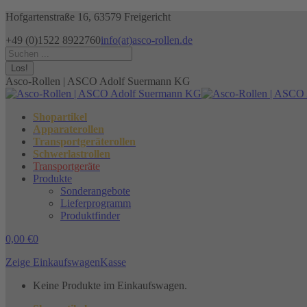
Zum
Hofgartenstraße 16, 63579 Freigericht
Inhalt
+49 (0)1522 8922760
info(at)asco-rollen.de
springen
Facebook
Instagram
X
Search:
page
page
page
opens
opens
opens
Asco-Rollen | ASCO Adolf Suermann KG
in
in
in
new
new
new
window
window
window
Shopartikel
Apparaterollen
Transportgeräterollen
Schwerlastrollen
Transportgeräte
Produkte
Sonderangebote
Lieferprogramm
Produktfinder
0,00
€
0
Zeige Einkaufswagen
Kasse
Keine Produkte im Einkaufswagen.