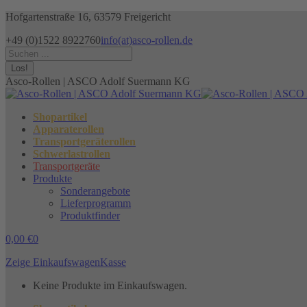
Zum
Hofgartenstraße 16, 63579 Freigericht
Inhalt
+49 (0)1522 8922760
info(at)asco-rollen.de
springen
Facebook
Instagram
X
Search:
page
page
page
opens
opens
opens
Asco-Rollen | ASCO Adolf Suermann KG
in
in
in
new
new
new
window
window
window
Shopartikel
Apparaterollen
Transportgeräterollen
Schwerlastrollen
Transportgeräte
Produkte
Sonderangebote
Lieferprogramm
Produktfinder
0,00
€
0
Zeige Einkaufswagen
Kasse
Keine Produkte im Einkaufswagen.