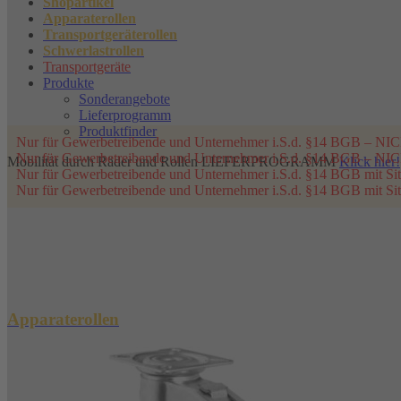
Shopartikel
Apparaterollen
Transportgeräterollen
Schwerlastrollen
Transportgeräte
Produkte
Sonderangebote
Lieferprogramm
Produktfinder
Nur für Gewerbetreibende und Unternehmer i.S.d. §14 BGB – NICH
Nur für Gewerbetreibende und Unternehmer i.S.d. §14 BGB – NICH
Mobilität durch Räder und Rollen
LIEFERPROGRAMM
Klick hier!
Nur für Gewerbetreibende und Unternehmer i.S.d. §14 BGB mit Sit
Nur für Gewerbetreibende und Unternehmer i.S.d. §14 BGB mit Sit
Apparaterollen