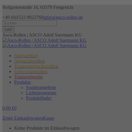
Zum
Hofgartenstraße 16, 63579 Freigericht
Inhalt
+49 (0)1522 8922760
info(at)asco-rollen.de
springen
Facebook
Instagram
X
Search:
page
page
page
opens
opens
opens
Asco-Rollen | ASCO Adolf Suermann KG
in
in
in
new
new
new
window
window
window
Shopartikel
Apparaterollen
Transportgeräterollen
Schwerlastrollen
Transportgeräte
Produkte
Sonderangebote
Lieferprogramm
Produktfinder
0,00
€
0
Zeige Einkaufswagen
Kasse
Keine Produkte im Einkaufswagen.