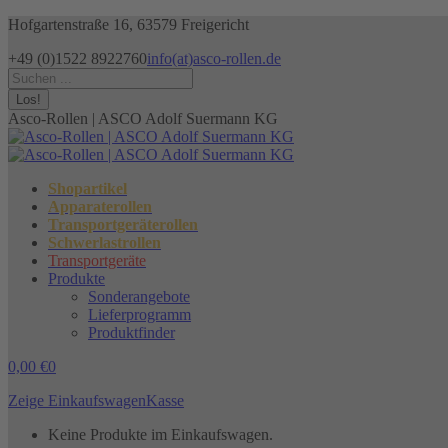
Zum
Hofgartenstraße 16, 63579 Freigericht
Inhalt
+49 (0)1522 8922760
info(at)asco-rollen.de
springen
Facebook
Instagram
X
Search:
page
page
page
opens
opens
opens
Asco-Rollen | ASCO Adolf Suermann KG
in
in
in
new
new
new
window
window
window
Shopartikel
Apparaterollen
Transportgeräterollen
Schwerlastrollen
Transportgeräte
Produkte
Sonderangebote
Lieferprogramm
Produktfinder
0,00
€
0
Zeige Einkaufswagen
Kasse
Keine Produkte im Einkaufswagen.