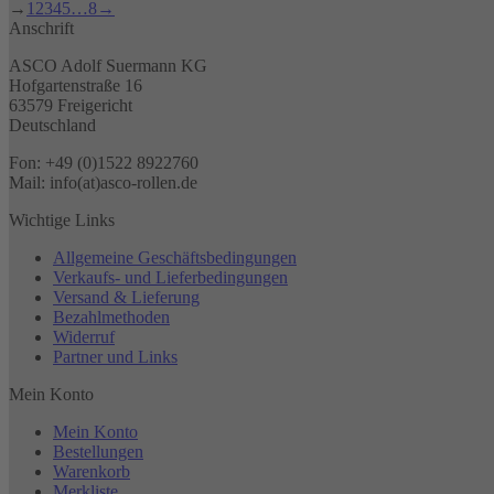
→
1
2
3
4
5
…
8
→
Anschrift
ASCO Adolf Suermann KG
Hofgartenstraße 16
63579 Freigericht
Deutschland
Fon: +49 (0)1522 8922760
Mail: info(at)asco-rollen.de
Wichtige Links
Allgemeine Geschäftsbedingungen
Verkaufs- und Lieferbedingungen
Versand & Lieferung
Bezahlmethoden
Widerruf
Partner und Links
Mein Konto
Mein Konto
Bestellungen
Warenkorb
Merkliste