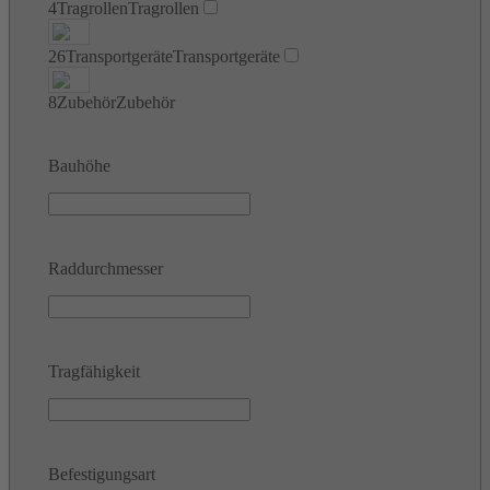
4
Tragrollen
Tragrollen
26
Transportgeräte
Transportgeräte
8
Zubehör
Zubehör
Bauhöhe
Raddurchmesser
Tragfähigkeit
Befestigungsart