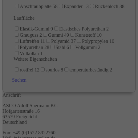
Anschraubplatte
58
Expander
13
Rückenloch
38
Lauffläche
Elastik-Gummi
9
Elastisches Polyurethan
2
Grauguss
2
Gummi
49
Kunststoff
10
Luftreifen
11
Polyamid
37
Polypropylen
10
Polyurethan
28
Stahl
6
Vollgummi
2
Vulkollan
1
Weitere Eigenschaften
rostfrei
12
spurlos
8
temperaturbeständig
2
Suchen
Anschrift
ASCO Adolf Suermann KG
Hofgartenstraße 16
63579 Freigericht
Deutschland
Fon: +49 (0)1522 8922760