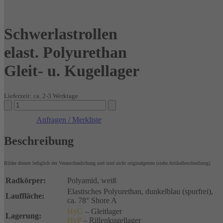
Schwerlastrollen
elast. Polyurethan
Gleit- u. Kugellager
Lieferzeit: ca. 2-3 Werktage
Schwerlastrollen
elast.
Anfragen / Merkliste
Polyurethan
Gleit-
Beschreibung
u.
Kugellager
Menge
Bilder dienen lediglich der Veranschaulichung und sind nicht originalgetreu (siehe Artikelbeschreibung).
Radkörper:
Polyamid, weiß
Elastisches Polyurethan, dunkelblau (spurfrei),
Lauffläche:
ca. 78° Shore A
HyG
– Gleitlager
Lagerung:
HyP
– Rillenkugellager