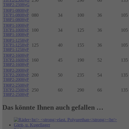
250
60
290
66
135 
T87P2-250HyG
T88P2-250HyG
T80P1-080HyP
080
34
100
36
105
T87P1-080HyP
T88P1-080HyP
T80P1-100HyP
100
34
125
36
105
T87P1-100HyP
T88P1-100HyP
T80P1-125HyP
125
40
155
36
105
T87P1-125HyP
T88P1-125HyP
T80P2-160HyP
160
45
190
52
135 
T87P2-160HyP
T88P2-160HyP
T80P2-200HyP
200
50
235
54
135 
T87P2-200HyP
T88P2-200HyP
T80P2-250HyP
250
60
290
66
135 
T87P2-250HyP
T88P2-250HyP
Das könnte Ihnen auch gefallen …