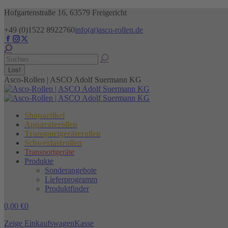
Zum
Hofgartenstraße 16, 63579 Freigericht
Inhalt
+49 (0)1522 8922760
info(at)asco-rollen.de
springen
Facebook
Instagram
X
page
page
page
Search:
opens
opens
opens
in
in
in
new
new
new
Asco-Rollen | ASCO Adolf Suermann KG
window
window
window
Shopartikel
Apparaterollen
Transportgeräterollen
Schwerlastrollen
Transportgeräte
Produkte
Sonderangebote
Lieferprogramm
Produktfinder
0,00
€
0
Zeige Einkaufswagen
Kasse