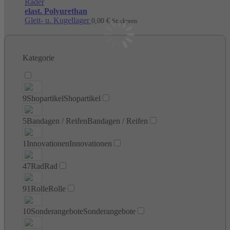
Räder
elast. Polyurethan
Gleit- u. Kugellager
0,00
€
Stückpreis
Kategorie
9
Shopartikel
Shopartikel
5
Bandagen / Reifen
Bandagen / Reifen
1
Innovationen
Innovationen
47
Rad
Rad
91
Rolle
Rolle
10
Sonderangebote
Sonderangebote