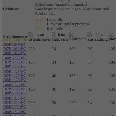
Stahlblech, verzinkt-chromatiert
Gehäuse:
Gabelkopf mit zweireihigem Kugelkranz und
Staubschutz
T80…
Lenkrolle
T87…
Lenkrolle mit Doppelstop
T88…
Bockrolle
Artikelnummer
Artikelnummer
Anklicken
T80P1-080HyG
080
34
100
36
105
T87P1-080HyG
T88P1-080HyG
T80P1-100HyG
100
34
125
36
105
T87P1-100HyG
T88P1-100HyG
T80P1-125HyG
125
40
155
36
105
T87P1-125HyG
T88P1-125HyG
T80P2-160HyG
160
45
190
52
135 
T87P2-160HyG
T88P2-160HyG
T80P2-200HyG
200
50
235
54
135 
T87P2-200HyG
T88P2-200HyG
T80P2-250HyG