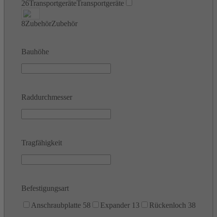
26
Transportgeräte
Transportgeräte
8
Zubehör
Zubehör
Bauhöhe
Raddurchmesser
Tragfähigkeit
Befestigungsart
Anschraubplatte
58
Expander
13
Rückenloch
38