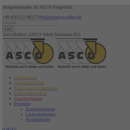
Zum
Hofgartenstraße 16, 63579 Freigericht
Inhalt
+49 (0)1522 8922760
info(at)asco-rollen.de
springen
Facebook
Instagram
X
Search:
page
page
page
opens
opens
opens
Asco-Rollen | ASCO Adolf Suermann KG
in
in
in
new
new
new
window
window
window
Shopartikel
Apparaterollen
Transportgeräterollen
Schwerlastrollen
Transportgeräte
Produkte
Sonderangebote
Lieferprogramm
Produktfinder
0,00
€
0