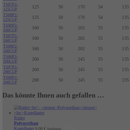
TS87P2-
125
50
170
54
135 
125CUP
TS88P2-
125
50
170
54
135 
125CUP
TS80P2-
160
50
202
55
135 
160CUP
TS87P2-
160
50
202
55
135 
160CUP
TS88P2-
160
50
202
55
135 
160CUP
TS80P2-
200
50
245
55
135 
200CUP
TS87P2-
200
50
245
55
135 
200CUP
TS88P2-
200
50
245
55
135 
200CUP
Das könnte Ihnen auch gefallen …
Räder
Polyurethan
Kugellager
0,00
€
Stückpreis