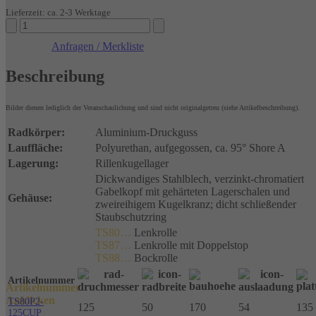
Lieferzeit: ca. 2-3 Werktage
Schwerlastrollen
Polyurethan
Anfragen / Merkliste
Kugellager
Menge
Beschreibung
Bilder dienen lediglich der Veranschaulichung und sind nicht originalgetreu (siehe Artikelbeschreibung).
Radkörper:
Aluminium-Druckguss
Lauffläche:
Polyurethan, aufgegossen, ca. 95° Shore A
Lagerung:
Rillenkugellager
Dickwandiges Stahlblech, verzinkt-chromatiert
Gabelkopf mit gehärteten Lagerschalen und
Gehäuse:
zweireihigem Kugelkranz; dicht schließender
Staubschutzring
TS80…
Lenkrolle
TS87…
Lenkrolle mit Doppelstop
TS88…
Bockrolle
Artikelnummer
Artikelnummer
Anklicken
TS80P2-
125
50
170
54
135 
125CUP