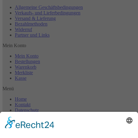
Allgemeine Geschäftsbedingungen
Verkaufs- und Lieferbedingungen
Versand & Lieferung
Bezahlmethoden
Widerruf
Partner und Links
Mein Konto
Mein Konto
Bestellungen
Warenkorb
Merkliste
Kasse
Menü
Home
Kontakt
Datenschutz
Impressum
©2024 ASCO Adolf Suermann KG | Alle Rechte vorbehalten
t