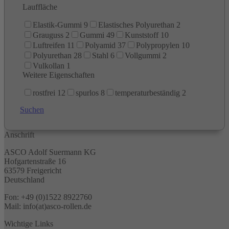
Lauffläche
Elastik-Gummi
9
Elastisches Polyurethan
2
Grauguss
2
Gummi
49
Kunststoff
10
Luftreifen
11
Polyamid
37
Polypropylen
10
Polyurethan
28
Stahl
6
Vollgummi
2
Vulkollan
1
Weitere Eigenschaften
rostfrei
12
spurlos
8
temperaturbeständig
2
Suchen
Anschrift
ASCO Adolf Suermann KG
Hofgartenstraße 16
63579 Freigericht
Deutschland
Fon: +49 (0)1522 8922760
Mail: info(at)asco-rollen.de
Wichtige Links