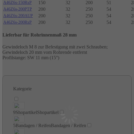
150
32
200
51
2
A46Z6s-150RxP
200
32
250
54
2
A46Z6s-200PTP
200
32
250
54
2
A46Z6s-200AUP
200
32
250
54
2
A46Z6s-200RxP
Lieferbar für Rohrinnenmaß 28 mm
Gewindeloch M 8 zur Befestigung mit zwei Schrauben;
Gewindeloch 20 mm vom Rohrende entfernt
Profilstange: SW 11 mm (15°)
Kategorie
9
Shopartikel
Shopartikel
5
Bandagen / Reifen
Bandagen / Reifen