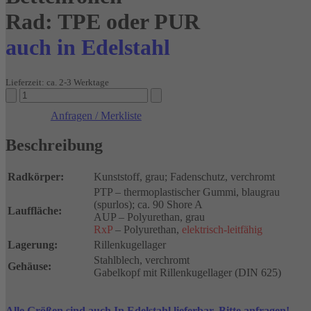
Rad: TPE oder PUR
auch in Edelstahl
Lieferzeit: ca. 2-3 Werktage
Bettenrollen
Rad:
Anfragen / Merkliste
TPE
oder
Beschreibung
PUR
auch
in
Radkörper:
Kunststoff, grau; Fadenschutz, verchromt
Edelstahl
PTP – thermoplastischer Gummi, blaugrau
Menge
(spurlos); ca. 90 Shore A
Lauffläche:
AUP – Polyurethan, grau
RxP
– Polyurethan,
elektrisch-leitfähig
Lagerung:
Rillenkugellager
Stahlblech, verchromt
Gehäuse:
Gabelkopf mit Rillenkugellager (DIN 625)
Alle Größen sind auch In Edelstahl lieferbar. Bitte anfragen!