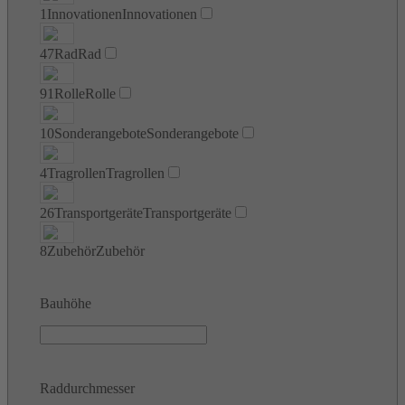
1
Innovationen
Innovationen
47
Rad
Rad
91
Rolle
Rolle
10
Sonderangebote
Sonderangebote
4
Tragrollen
Tragrollen
26
Transportgeräte
Transportgeräte
8
Zubehör
Zubehör
Bauhöhe
Raddurchmesser