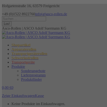
Zum
Hofgartenstraße 16, 63579 Freigericht
Inhalt
+49 (0)1522 8922760
info(at)asco-rollen.de
springen
Facebook
Instagram
X
Search:
page
page
page
opens
opens
opens
Asco-Rollen | ASCO Adolf Suermann KG
in
in
in
new
new
new
window
window
window
Shopartikel
Apparaterollen
Transportgeräterollen
Schwerlastrollen
Transportgeräte
Produkte
Sonderangebote
Lieferprogramm
Produktfinder
0,00
€
0
Zeige Einkaufswagen
Kasse
Keine Produkte im Einkaufswagen.