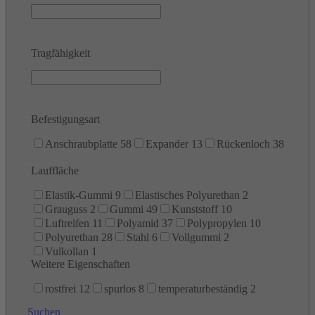
Tragfähigkeit
Befestigungsart
Anschraubplatte
58
Expander
13
Rückenloch
38
Lauffläche
Elastik-Gummi
9
Elastisches Polyurethan
2
Grauguss
2
Gummi
49
Kunststoff
10
Luftreifen
11
Polyamid
37
Polypropylen
10
Polyurethan
28
Stahl
6
Vollgummi
2
Vulkollan
1
Weitere Eigenschaften
rostfrei
12
spurlos
8
temperaturbeständig
2
Suchen