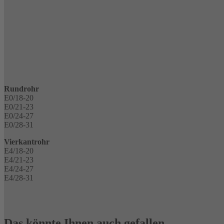
Rundrohr
E0/18-20
E0/21-23
E0/24-27
E0/28-31
Vierkantrohr
E4/18-20
E4/21-23
E4/24-27
E4/28-31
Das könnte Ihnen auch gefallen …