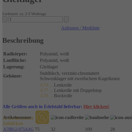
Lieferzeit: ca. 2-3 Werktage
Apparaterollen
Polyamid,
Anfragen / Merkliste
weiß
Gleitlager
Beschreibung
Menge
Radkörper:
Polyamid, weiß
Lauffläche:
Polyamid, weiß
Lagerung:
Gleitlager
Stahlblech, verzinkt-chromatiert
Gehäuse:
Schwenklager mit zweifachem Kugelkranz
A70…
Lenkrolle
A77…
Lenkrolle mit Doppelstop
A78…
Bockrolle
Alle Größen auch in Edelstahl lieferbar:
Hier klicken
!
Artikelnummer
Artikelnummer
Anklicken
75
32
109
28
A70R12-075AAG