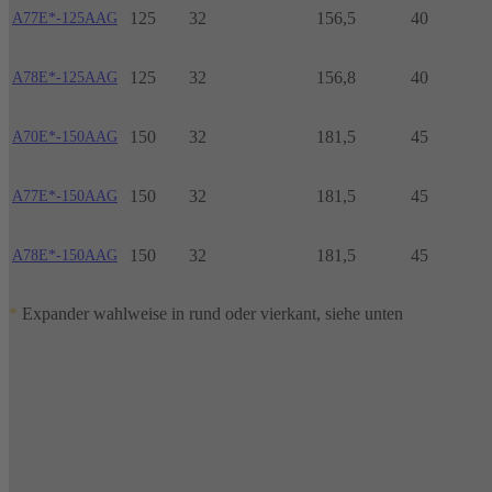
125
32
156,5
40
A77E*-125AAG
125
32
156,8
40
A78E*-125AAG
150
32
181,5
45
A70E*-150AAG
150
32
181,5
45
A77E*-150AAG
150
32
181,5
45
A78E*-150AAG
*
Expander wahlweise in rund oder vierkant, siehe unten