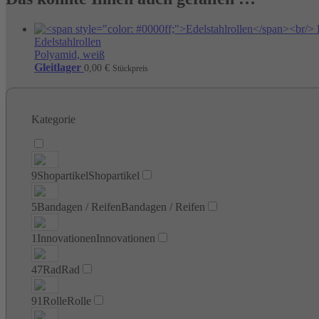
Edelstahlrollen
Polyamid, weiß
Gleitlager
0,00
€
Stückpreis
Kategorie
9
Shopartikel
Shopartikel
5
Bandagen / Reifen
Bandagen / Reifen
1
Innovationen
Innovationen
47
Rad
Rad
91
Rolle
Rolle