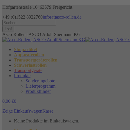
Zum
Hofgartenstraße 16, 63579 Freigericht
Inhalt
+49 (0)1522 8922760
info(at)asco-rollen.de
springen
Facebook
Instagram
X
Search:
page
page
page
opens
opens
opens
Asco-Rollen | ASCO Adolf Suermann KG
in
in
in
new
new
new
window
window
window
Shopartikel
Apparaterollen
Transportgeräterollen
Schwerlastrollen
Transportgeräte
Produkte
Sonderangebote
Lieferprogramm
Produktfinder
0,00
€
0
Zeige Einkaufswagen
Kasse
Keine Produkte im Einkaufswagen.