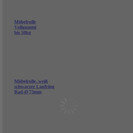
Möbelrolle
Vollgummi
bis 50kg
Möbelrolle, weiß
schwarzer Laufring
Rad-Ø 73mm