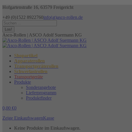
Zum
Hofgartenstraße 16, 63579 Freigericht
Inhalt
+49 (0)1522 8922760
info(at)asco-rollen.de
springen
Facebook
Instagram
X
Search:
page
page
page
opens
opens
opens
Asco-Rollen | ASCO Adolf Suermann KG
in
in
in
new
new
new
window
window
window
Shopartikel
Apparaterollen
Transportgeräterollen
Schwerlastrollen
Transportgeräte
Produkte
Sonderangebote
Lieferprogramm
Produktfinder
0,00
€
0
Zeige Einkaufswagen
Kasse
Keine Produkte im Einkaufswagen.