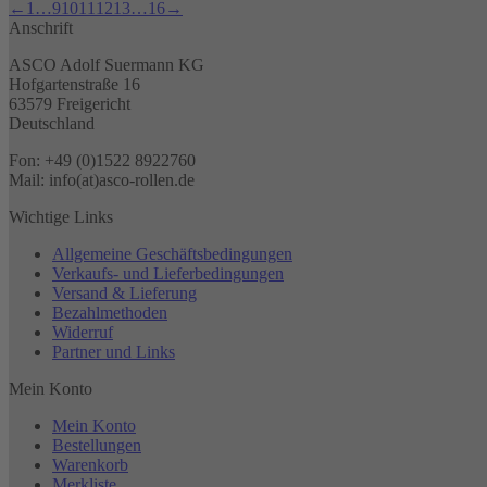
←
1
…
9
10
11
12
13
…
16
→
Anschrift
ASCO Adolf Suermann KG
Hofgartenstraße 16
63579 Freigericht
Deutschland
Fon: +49 (0)1522 8922760
Mail: info(at)asco-rollen.de
Wichtige Links
Allgemeine Geschäftsbedingungen
Verkaufs- und Lieferbedingungen
Versand & Lieferung
Bezahlmethoden
Widerruf
Partner und Links
Mein Konto
Mein Konto
Bestellungen
Warenkorb
Merkliste