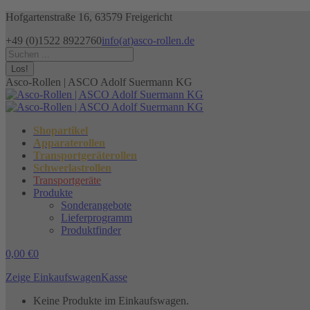
Zum
Hofgartenstraße 16, 63579 Freigericht
Inhalt
+49 (0)1522 8922760
info(at)asco-rollen.de
springen
Facebook
Instagram
X
Search:
page
page
page
opens
opens
opens
Asco-Rollen | ASCO Adolf Suermann KG
in
in
in
new
new
new
window
window
window
Shopartikel
Apparaterollen
Transportgeräterollen
Schwerlastrollen
Transportgeräte
Produkte
Sonderangebote
Lieferprogramm
Produktfinder
0,00
€
0
Zeige Einkaufswagen
Kasse
Keine Produkte im Einkaufswagen.