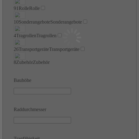
91
Rolle
Rolle
10
Sonderangebote
Sonderangebote
4
Tragrollen
Tragrollen
26
Transportgeräte
Transportgeräte
8
Zubehör
Zubehör
Bauhöhe
Raddurchmesser
Tragfähigkeit