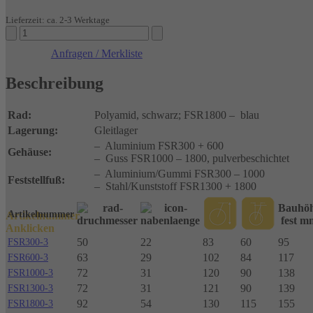
Lieferzeit: ca. 2-3 Werktage
Feststellrollen
Platte
Anfragen / Merkliste
bis
1000
Beschreibung
kg
Menge
Rad:
Polyamid, schwarz; FSR1800 – blau
Lagerung:
Gleitlager
– Aluminium FSR300 + 600
Gehäuse:
– Guss FSR1000 – 1800, pulverbeschichtet
– Aluminium/Gummi FSR300 – 1000
Feststellfuß:
– Stahl/Kunststoff FSR1300 + 1800
Bauhö
Artikelnummer
Artikelnummer
fest m
Anklicken
50
22
83
60
95
FSR300-3
63
29
102
84
117
FSR600-3
72
31
120
90
138
FSR1000-3
72
31
121
90
139
FSR1300-3
92
54
130
115
155
FSR1800-3