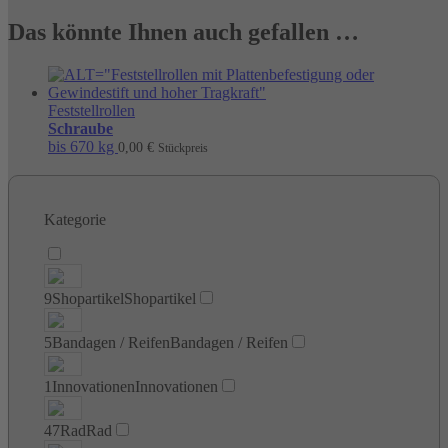
Das könnte Ihnen auch gefallen …
Feststellrollen
Schraube
bis 670 kg
0,00
€
Stückpreis
Kategorie
9
Shopartikel
Shopartikel
5
Bandagen / Reifen
Bandagen / Reifen
1
Innovationen
Innovationen
47
Rad
Rad