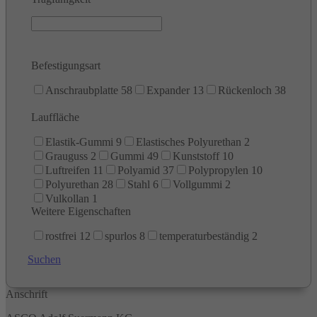
Befestigungsart
Anschraubplatte
58
Expander
13
Rückenloch
38
Lauffläche
Elastik-Gummi
9
Elastisches Polyurethan
2
Grauguss
2
Gummi
49
Kunststoff
10
Luftreifen
11
Polyamid
37
Polypropylen
10
Polyurethan
28
Stahl
6
Vollgummi
2
Vulkollan
1
Weitere Eigenschaften
rostfrei
12
spurlos
8
temperaturbeständig
2
Suchen
Anschrift