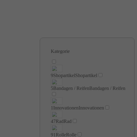
Kategorie
9
Shopartikel
Shopartikel
5
Bandagen / Reifen
Bandagen / Reifen
1
Innovationen
Innovationen
47
Rad
Rad
91
Rolle
Rolle