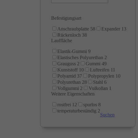
Befestigungsart
Anschraubplatte
58
Expander
13
Rückenloch
38
Lauffläche
Elastik-Gummi
9
Elastisches Polyurethan
2
Grauguss
2
Gummi
49
Kunststoff
10
Luftreifen
11
Polyamid
37
Polypropylen
10
Polyurethan
28
Stahl
6
Vollgummi
2
Vulkollan
1
Weitere Eigenschaften
rostfrei
12
spurlos
8
temperaturbeständig
2
Suchen