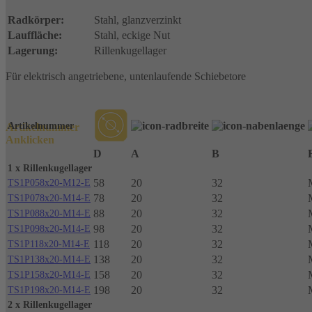
Radkörper:
Stahl, glanzverzinkt
Lauffläche:
Stahl, eckige Nut
Lagerung:
Rillenkugellager
Für elektrisch angetriebene, untenlaufende Schiebetore
Artikelnummer
Artikelnummer
Anklicken
D
A
B
1 x Rillenkugellager
58
20
32
TS1P058x20-M12-E
78
20
32
TS1P078x20-M14-E
88
20
32
TS1P088x20-M14-E
98
20
32
TS1P098x20-M14-E
118
20
32
TS1P118x20-M14-E
138
20
32
TS1P138x20-M14-E
158
20
32
TS1P158x20-M14-E
198
20
32
TS1P198x20-M14-E
2 x Rillenkugellager