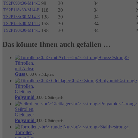
98
30
34
TS2P098x30-M14-E
118
30
34
TS2P118x30-M14-E
138
30
34
TS2P138x30-M14-E
158
30
34
TS2P158x30-M14-E
198
30
34
TS2P198x30-M14-E
Das könnte Ihnen auch gefallen …
Türrollen,
mit Achse
Guss
0,00
€
Stückpreis
Türrollen,
Gleitlager
Polyamid
0,00
€
Stückpreis
Seilrollen,
Gleitlager
Polyamid
0,00
€
Stückpreis
Torrollen,
runde Nut