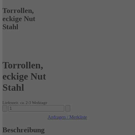
Torrollen,
eckige Nut
Stahl
Torrollen,
eckige Nut
Stahl
Lieferzeit: ca. 2-3 Werktage
Torrollen,
eckige
Anfragen / Merkliste
Nut
Stahl
Beschreibung
Menge