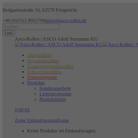
Zum
Hofgartenstraße 16, 63579 Freigericht
Inhalt
springen
+49 (0)1522 8922760
info(at)asco-rollen.de
Facebook
Instagram
X
Search:
page
page
page
opens
opens
opens
Asco-Rollen | ASCO Adolf Suermann KG
in
in
in
new
new
new
window
window
window
Shopartikel
Apparaterollen
Transportgeräterollen
Schwerlastrollen
Transportgeräte
Produkte
Sonderangebote
Lieferprogramm
Produktfinder
0,00
€
0
Zeige Einkaufswagen
Kasse
Keine Produkte im Einkaufswagen.