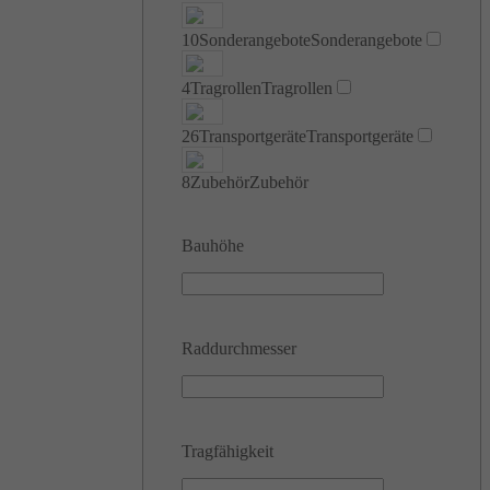
10
Sonderangebote
Sonderangebote
4
Tragrollen
Tragrollen
26
Transportgeräte
Transportgeräte
8
Zubehör
Zubehör
Bauhöhe
Raddurchmesser
Tragfähigkeit