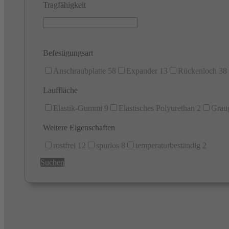
Tragfähigkeit
Befestigungsart
Anschraubplatte
58
Expander
13
Rückenloch
38
Lauffläche
Elastik-Gummi
9
Elastisches Polyurethan
2
Grau
Weitere Eigenschaften
rostfrei
12
spurlos
8
temperaturbeständig
2
Suchen