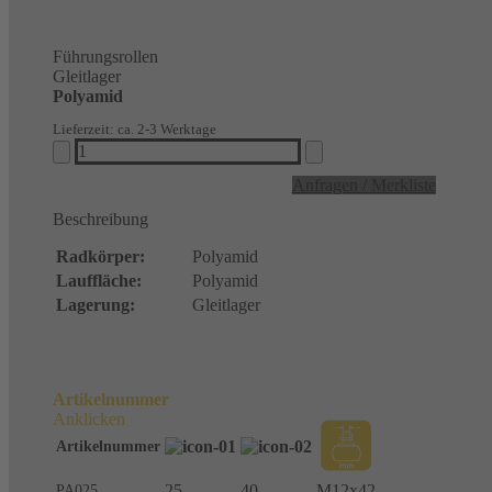
Führungsrollen
Gleitlager
Polyamid
Lieferzeit: ca. 2-3 Werktage
Führungsrollen
Gleitlager
Anfragen / Merkliste
Polyamid
Menge
Beschreibung
Radkörper:
Polyamid
Lauffläche:
Polyamid
Lagerung:
Gleitlager
Artikelnummer
Anklicken
Artikelnummer
25
40
M12x42
PA025