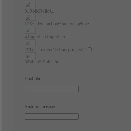
91
Rolle
Rolle
10
Sonderangebote
Sonderangebote
4
Tragrollen
Tragrollen
26
Transportgeräte
Transportgeräte
8
Zubehör
Zubehör
Bauhöhe
Raddurchmesser