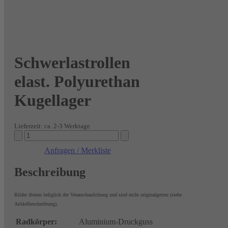
Schwerlastrollen
elast. Polyurethan
Kugellager
Lieferzeit: ca. 2-3 Werktage
Schwerlastrollen
elast.
Anfragen / Merkliste
Polyurethan
Kugellager
Beschreibung
Menge
Bilder dienen lediglich der Veranschaulichung und sind nicht originalgetreu (siehe
Artikelbeschreibung).
Radkörper:
Aluminium-Druckguss