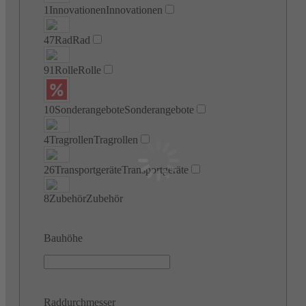
1
Innovationen
Innovationen
47
Rad
Rad
91
Rolle
Rolle
10
Sonderangebote
Sonderangebote
4
Tragrollen
Tragrollen
26
Transportgeräte
Transportgeräte
8
Zubehör
Zubehör
Bauhöhe
Raddurchmesser