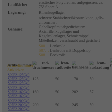
elastisches Polyurethan, aufgegossen, ca.
Lauffläche:
75° Shore A
Lagerung:
Rillenkugellager
schwere Stahlschweißkonstruktion, gelb-
chromatiert
Gabelkopf mit abgedichtetem
Gehäuse:
Axialrillenkugellager und
Kegelrollenlager, Schmiernippel
Mittelbolzen verschraubt und gesichert
S00…
Lenkrolle
S07…
Lenkrolle mit Doppelstop
S08…
Bockrolle
Artikelnummer
Artikelnummer
Anklicken
S00P2-125CyP
125
50
170
50
1
S07P2-125CyP
S08P2-125CyP
S00P2-160CyP
160
50
202
57
1
S07P2-160CyP
S08P2-160CyP
S00P2-200CyP
200
50
245
59
1
S07P2-200CyP
S08P2-200CyP