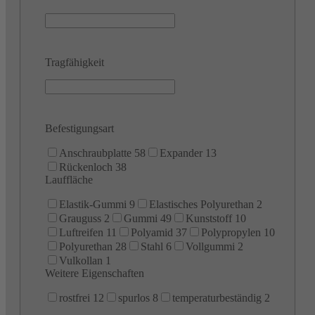
Tragfähigkeit
Befestigungsart
Anschraubplatte
58
Expander
13
Rückenloch
38
Lauffläche
Elastik-Gummi
9
Elastisches Polyurethan
2
Grauguss
2
Gummi
49
Kunststoff
10
Luftreifen
11
Polyamid
37
Polypropylen
10
Polyurethan
28
Stahl
6
Vollgummi
2
Vulkollan
1
Weitere Eigenschaften
rostfrei
12
spurlos
8
temperaturbeständig
2