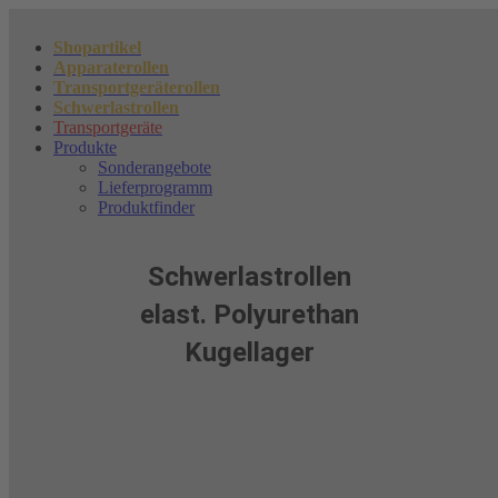
Zum
Inhalt
Shopartikel
springen
Apparaterollen
Transportgeräterollen
Schwerlastrollen
Transportgeräte
Produkte
Sonderangebote
Lieferprogramm
Produktfinder
Schwerlastrollen
elast. Polyurethan
Kugellager