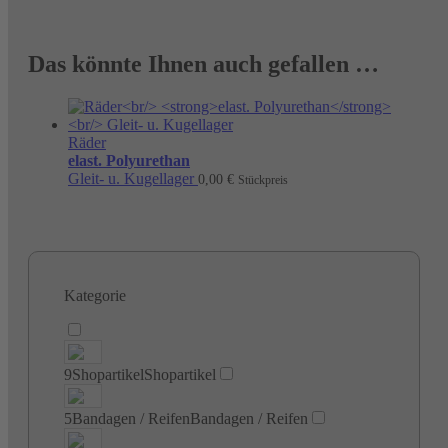
Das könnte Ihnen auch gefallen …
Räder
elast. Polyurethan
Gleit- u. Kugellager
0,00
€
Stückpreis
Kategorie
9
Shopartikel
Shopartikel
5
Bandagen / Reifen
Bandagen / Reifen