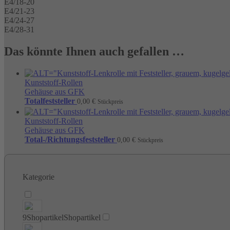
E4/18-20
E4/21-23
E4/24-27
E4/28-31
Das könnte Ihnen auch gefallen …
Kunststoff-Rollen
Gehäuse aus GFK
Totalfeststeller
0,00
€
Stückpreis
Kunststoff-Rollen
Gehäuse aus GFK
Total-/Richtungsfeststeller
0,00
€
Stückpreis
Kategorie
9
Shopartikel
Shopartikel