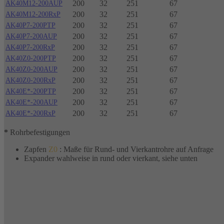
200
32
251
67
AK40M12-200AUP
200
32
251
67
AK40M12-200RxP
200
32
251
67
AK40P7-200PTP
200
32
251
67
AK40P7-200AUP
200
32
251
67
AK40P7-200RxP
200
32
251
67
AK40Z0-200PTP
200
32
251
67
AK40Z0-200AUP
200
32
251
67
AK40Z0-200RxP
200
32
251
67
AK40E*-200PTP
200
32
251
67
AK40E*-200AUP
200
32
251
67
AK40E*-200RxP
*
Rohrbefestigungen
Zapfen
Z0
: Maße für Rund- und Vierkantrohre auf Anfrage
Expander wahlweise in rund oder vierkant, siehe unten