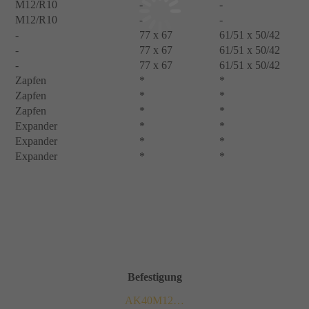
M12/R10
-
-
M12/R10
-
-
-
77 x 67
61/51 x 50/42
-
77 x 67
61/51 x 50/42
-
77 x 67
61/51 x 50/42
Zapfen
*
*
Zapfen
*
*
Zapfen
*
*
Expander
*
*
Expander
*
*
Expander
*
*
Befestigung
AK40M12…