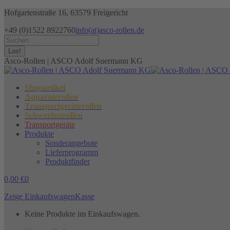
Zum
Hofgartenstraße 16, 63579 Freigericht
Inhalt
+49 (0)1522 8922760
info(at)asco-rollen.de
springen
Facebook
Instagram
X
Search:
page
page
page
opens
opens
opens
Asco-Rollen | ASCO Adolf Suermann KG
in
in
in
new
new
new
window
window
window
Shopartikel
Apparaterollen
Transportgeräterollen
Schwerlastrollen
Transportgeräte
Produkte
Sonderangebote
Lieferprogramm
Produktfinder
0,00
€
0
Zeige Einkaufswagen
Kasse
Keine Produkte im Einkaufswagen.