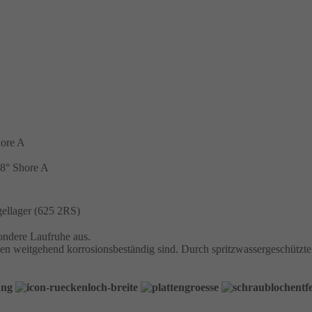
hore A
 98° Shore A
gellager (625 2RS)
ondere Laufruhe aus.
len weitgehend korrosionsbeständig sind. Durch spritzwassergeschützte 