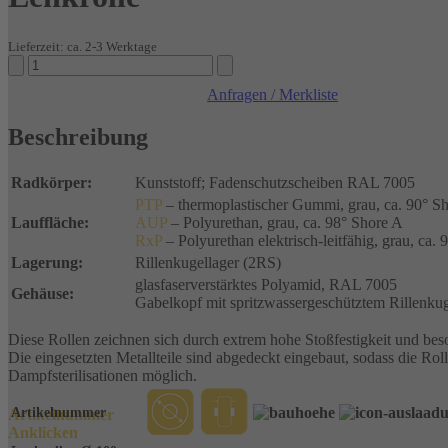
Lieferzeit: ca. 2-3 Werktage
Kunststoff-
Rollen
Anfragen / Merkliste
Gehäuse
aus
Beschreibung
GFK
Lenkrolle
Menge
Radkörper:
Kunststoff; Fadenschutzscheiben RAL 7005
PTP
– thermoplastischer Gummi, grau, ca. 90° S
Lauffläche:
AUP
– Polyurethan, grau, ca. 98° Shore A
RxP
– Polyurethan elektrisch-leitfähig, grau, ca.
Lagerung:
Rillenkugellager (2RS)
glasfaserverstärktes Polyamid, RAL 7005
Gehäuse:
Gabelkopf mit spritzwassergeschütztem Rillenku
Diese Rollen zeichnen sich durch extrem hohe Stoßfestigkeit und bes
Die eingesetzten Metallteile sind abgedeckt eingebaut, sodass die Rol
Dampfsterilisationen möglich.
Artikelnummer
Artikelnummer
Anklicken