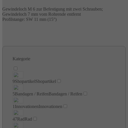
Gewindeloch M 6 zur Befestigung mit zwei Schrauben;
Gewindeloch 7 mm vom Rohrende entfernt
Profilstange: SW 11 mm (15°)
Kategorie
9
Shopartikel
Shopartikel
5
Bandagen / Reifen
Bandagen / Reifen
1
Innovationen
Innovationen
47
Rad
Rad