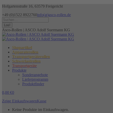
Zum
Hofgartenstraße 16, 63579 Freigericht
Inhalt
+49 (0)1522 8922760
info(at)asco-rollen.de
springen
Facebook
Instagram
X
Search:
page
page
page
opens
opens
opens
Asco-Rollen | ASCO Adolf Suermann KG
in
in
in
new
new
new
window
window
window
Shopartikel
Apparaterollen
Transportgeräterollen
Schwerlastrollen
Transportgeräte
Produkte
Sonderangebote
Lieferprogramm
Produktfinder
0,00
€
0
Zeige Einkaufswagen
Kasse
Keine Produkte im Einkaufswagen.