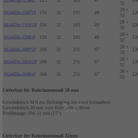
125
32
165
47
10
AK44Z6s-125RxP
32
28 +
150
32
195
49
12
AK44Z6s-150PTP
32
28 +
150
32
195
49
12
AK44Z6s-150AUP
32
28 +
150
32
195
49
12
AK44Z6s-150RxP
32
28 +
200
32
251
67
12
AK44Z6s-200PTP
32
28 +
200
32
251
67
12
AK44Z6s-200AUP
32
28 +
200
32
251
67
12
AK44Z6s-200RxP
32
Lieferbar für Rohrinnenmaß 28 mm
Gewindeloch M 8 zur Befestigung mit zwei Schrauben;
Gewindeloch 20 mm vom Rohrende entfernt
Profilstange: SW 11 mm (15°)
Lieferbar für Rohrinnenmaß 32mm