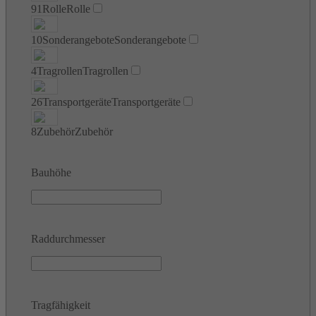
91
Rolle
Rolle
10
Sonderangebote
Sonderangebote
4
Tragrollen
Tragrollen
26
Transportgeräte
Transportgeräte
8
Zubehör
Zubehör
Bauhöhe
Raddurchmesser
Tragfähigkeit