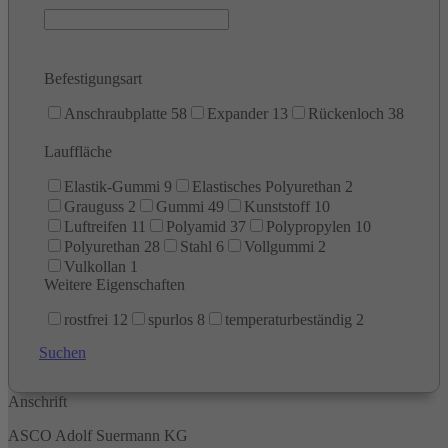
Befestigungsart
Anschraubplatte
58
Expander
13
Rückenloch
38
Lauffläche
Elastik-Gummi
9
Elastisches Polyurethan
2
Grauguss
2
Gummi
49
Kunststoff
10
Luftreifen
11
Polyamid
37
Polypropylen
10
Polyurethan
28
Stahl
6
Vollgummi
2
Vulkollan
1
Weitere Eigenschaften
rostfrei
12
spurlos
8
temperaturbeständig
2
Suchen
Anschrift
ASCO Adolf Suermann KG