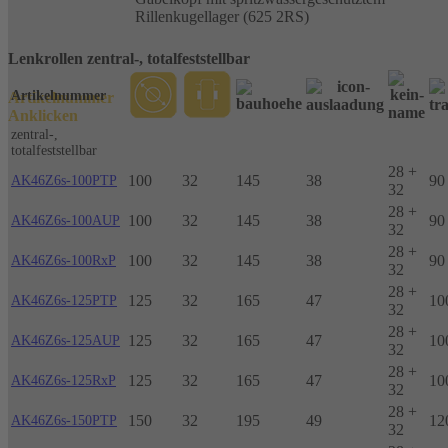
Rillenkugellager (625 2RS)
Lenkrollen zentral-, totalfeststellbar
Artikelnummer
Artikelnummer
Anklicken
zentral-,
totalfeststellbar
28 +
100
32
145
38
90
AK46Z6s-100PTP
32
28 +
100
32
145
38
90
AK46Z6s-100AUP
32
28 +
100
32
145
38
90
AK46Z6s-100RxP
32
28 +
125
32
165
47
10
AK46Z6s-125PTP
32
28 +
125
32
165
47
10
AK46Z6s-125AUP
32
28 +
125
32
165
47
10
AK46Z6s-125RxP
32
28 +
150
32
195
49
12
AK46Z6s-150PTP
32