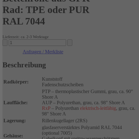
Rad: TPE oder PUR
RAL 7044
Lieferzeit: ca. 2-3 Werktage
Bettenrolle
aus
Anfragen / Merkliste
GFK
Rad:
Beschreibung
TPE
oder
PUR
Kunststoff
RAL
Radkörper:
Fadenschutzscheiben
7044
PTP – thermoplastischer Gummi, grau, ca. 90°
Menge
Shore A
Lauffläche:
AUP – Polyurethan, grau, ca. 98° Shore A
RxP
– Polyurethan
elektrisch-leitfähig
, grau, ca.
98° Shore A
Lagerung:
Rillenkugellager (2RS)
glasfaserverstärktes Polyamid RAL 7044
(optional 7005)
Gehäuse:
Gabelkopf mit spritzwassergeschütztem