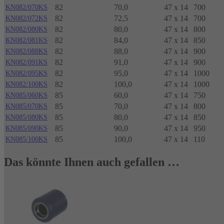
82
70,0
47 x 14
700
KN082/070KS
82
72,5
47 x 14
700
KN082/072KS
82
80,0
47 x 14
800
KN082/080KS
82
84,0
47 x 14
850
KN082/081KS
82
88,0
47 x 14
900
KN082/088KS
82
91,0
47 x 14
900
KN082/091KS
82
95,0
47 x 14
1000
KN082/095KS
82
100,0
47 x 14
1000
KN082/100KS
85
60,0
47 x 14
750
KN085/060KS
85
70,0
47 x 14
800
KN085/070KS
85
80,0
47 x 14
850
KN085/080KS
85
90,0
47 x 14
950
KN085/090KS
85
100,0
47 x 14
110
KN085/100KS
Das könnte Ihnen auch gefallen …