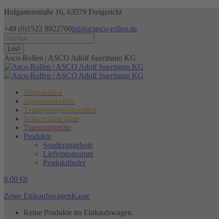
Zum
Hofgartenstraße 16, 63579 Freigericht
Inhalt
+49 (0)1522 8922760
info(at)asco-rollen.de
springen
Facebook
Instagram
X
Search:
page
page
page
opens
opens
opens
Asco-Rollen | ASCO Adolf Suermann KG
in
in
in
new
new
new
window
window
window
Shopartikel
Apparaterollen
Transportgeräterollen
Schwerlastrollen
Transportgeräte
Produkte
Sonderangebote
Lieferprogramm
Produktfinder
0,00
€
0
Zeige Einkaufswagen
Kasse
Keine Produkte im Einkaufswagen.