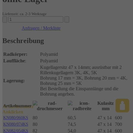
Lieferzeit: ca. 2-3 Werktage
Hubwagenrollen
Polyamid
Anfragen / Merkliste
ohne
Lager
Beschreibung
Menge
Radkörper:
Polyamid
Lauffläche
:
Polyamid
Kugellagersitz 47 x 14mm; ausrüstbar mit 2
Rillenkugellagern 3K, 4K, 5K
Bohrung 17 mm = 3K, Bohrung 20 mm = 4K,
Lagerung:
Bohrung 25 mm = 5K
Bei Bestellung die Einspannlänge und die
Bohrung angeben.
Kulasitz
Artikelnummer
Artikelnummer
mm
Anklicken
80
60,5
47 x 14
600
KN080/060KS
80
74,5
47 x 14
700
KN080/074KS
82
54,0
47 x 14
600
KN082/054KS