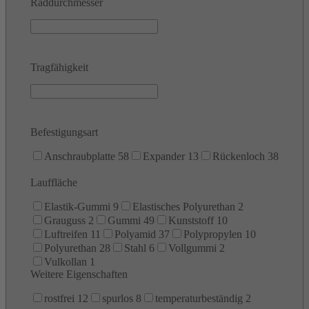
Raddurchmesser
Tragfähigkeit
Befestigungsart
Anschraubplatte
58
Expander
13
Rückenloch
38
Lauffläche
Elastik-Gummi
9
Elastisches Polyurethan
2
Grauguss
2
Gummi
49
Kunststoff
10
Luftreifen
11
Polyamid
37
Polypropylen
10
Polyurethan
28
Stahl
6
Vollgummi
2
Vulkollan
1
Weitere Eigenschaften
rostfrei
12
spurlos
8
temperaturbeständig
2