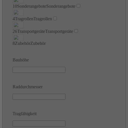
10
Sonderangebote
Sonderangebote
4
Tragrollen
Tragrollen
26
Transportgeräte
Transportgeräte
8
Zubehör
Zubehör
Bauhöhe
Raddurchmesser
Tragfähigkeit