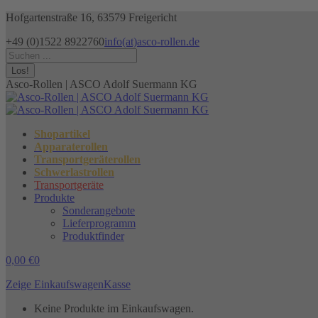
Zum
Hofgartenstraße 16, 63579 Freigericht
Inhalt
+49 (0)1522 8922760
info(at)asco-rollen.de
springen
Facebook
Instagram
X
Search:
page
page
page
opens
opens
opens
Asco-Rollen | ASCO Adolf Suermann KG
in
in
in
new
new
new
window
window
window
Shopartikel
Apparaterollen
Transportgeräterollen
Schwerlastrollen
Transportgeräte
Produkte
Sonderangebote
Lieferprogramm
Produktfinder
0,00
€
0
Zeige Einkaufswagen
Kasse
Keine Produkte im Einkaufswagen.