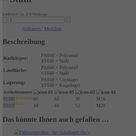
Lieferzeit: ca. 2-3 Werktage
Führungsrollen-
Polyamid-
Anfragen / Merkliste
Stahl
Menge
Beschreibung
PA048 = Polyamid
Radkörper:
ST048 = Stahl
PA048 = Polyamid
Lauffläche:
ST048 = Stahl
PA048 = Gleitlager
Lagerung:
ST048 = Kugellager
Artikelnummer
Artikelnummer
48
65
30
M16
ST048
Anklicken
48
81
52
M20
PA048
Das könnte Ihnen auch gefallen …