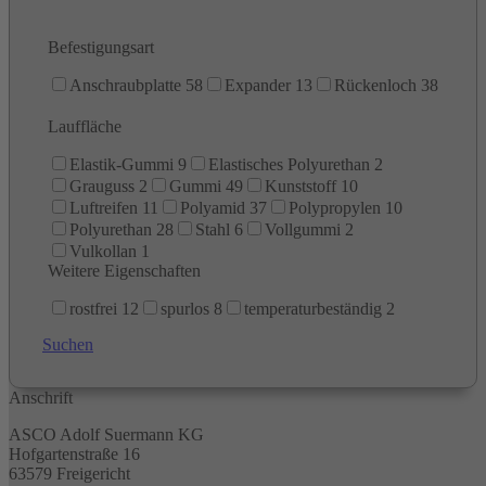
Befestigungsart
Anschraubplatte
58
Expander
13
Rückenloch
38
Lauffläche
Elastik-Gummi
9
Elastisches Polyurethan
2
Grauguss
2
Gummi
49
Kunststoff
10
Luftreifen
11
Polyamid
37
Polypropylen
10
Polyurethan
28
Stahl
6
Vollgummi
2
Vulkollan
1
Weitere Eigenschaften
rostfrei
12
spurlos
8
temperaturbeständig
2
Suchen
Anschrift
ASCO Adolf Suermann KG
Hofgartenstraße 16
63579 Freigericht