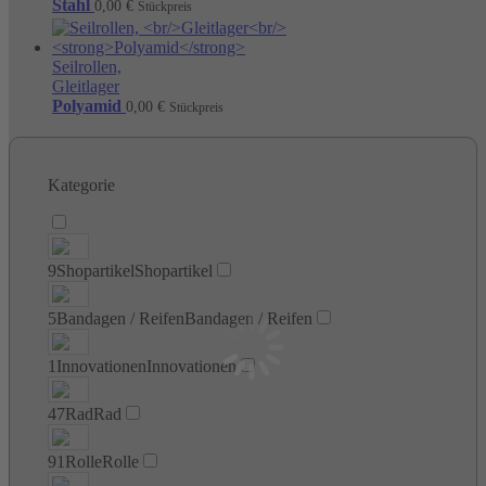
Stahl
0,00
€
Stückpreis
Seilrollen,
Gleitlager
Polyamid
0,00
€
Stückpreis
Kategorie
9
Shopartikel
Shopartikel
5
Bandagen / Reifen
Bandagen / Reifen
1
Innovationen
Innovationen
47
Rad
Rad
91
Rolle
Rolle