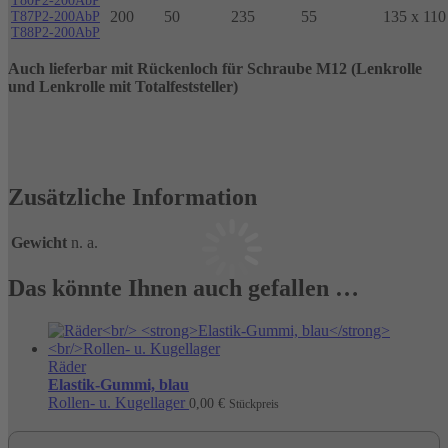
T80P2-200AbP
200
50
235
55
135 x 110
T87P2-200AbP
T88P2-200AbP
Auch lieferbar mit Rückenloch für Schraube M12 (Lenkrolle
und Lenkrolle mit Totalfeststeller)
Zusätzliche Information
Gewicht
n. a.
Das könnte Ihnen auch gefallen …
Räder
Elastik-Gummi, blau
Rollen- u. Kugellager
0,00
€
Stückpreis