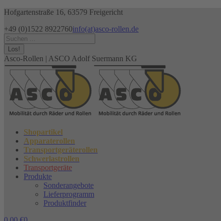
Zum
Hofgartenstraße 16, 63579 Freigericht
Inhalt
+49 (0)1522 8922760
info(at)asco-rollen.de
springen
Facebook
Instagram
X
Search:
page
page
page
opens
opens
opens
Asco-Rollen | ASCO Adolf Suermann KG
in
in
in
new
new
new
window
window
window
Shopartikel
Apparaterollen
Transportgeräterollen
Schwerlastrollen
Transportgeräte
Produkte
Sonderangebote
Lieferprogramm
Produktfinder
0,00
€
0