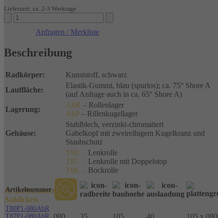
Lieferzeit: ca. 2-3 Werktage
Transportgeräterollen
Elastik-
Anfragen / Merkliste
Gummi,
blau
Beschreibung
bis
350kg
Menge
Radkörper:
Kunststoff, schwarz
Elastik-Gummi, blau (spurlos); ca. 75° Shore A
Lauffläche:
(auf Anfrage auch in ca. 65° Shore A)
AbR
– Rollenlager
Lagerung:
AbP
– Rillenkugellager
Stahlblech, verzinkt-chromatiert
Gehäuse:
Gabelkopf mit zweireihigem Kugelkranz und
Staubschutz
T80…
Lenkrolle
T87…
Lenkrolle mit Doppelstop
T88…
Bockrolle
Artikelnummer
Artikelnummer
Anklicken
T80P1-080AbR
080
35
105
40
105 x 080
T87P1-080AbR