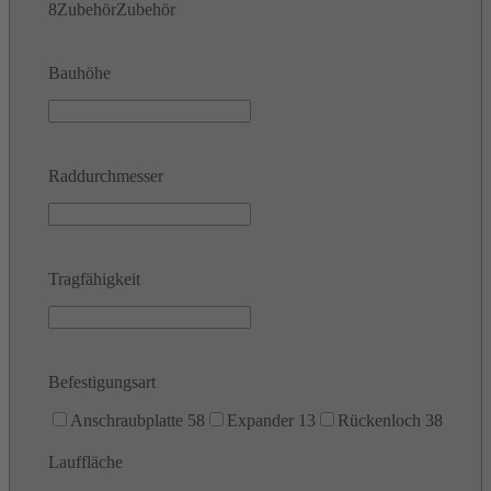
8
Zubehör
Zubehör
Bauhöhe
Raddurchmesser
Tragfähigkeit
Befestigungsart
Anschraubplatte
58
Expander
13
Rückenloch
38
Lauffläche