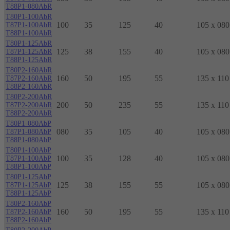
T88P1-080AbR
T80P1-100AbR
100
35
125
40
105 x 080
T87P1-100AbR
T88P1-100AbR
T80P1-125AbR
125
38
155
40
105 x 080
T87P1-125AbR
T88P1-125AbR
T80P2-160AbR
160
50
195
55
135 x 110
T87P2-160AbR
T88P2-160AbR
T80P2-200AbR
200
50
235
55
135 x 110
T87P2-200AbR
T88P2-200AbR
T80P1-080AbP
080
35
105
40
105 x 080
T87P1-080AbP
T88P1-080AbP
T80P1-100AbP
100
35
128
40
105 x 080
T87P1-100AbP
T88P1-100AbP
T80P1-125AbP
125
38
155
55
105 x 080
T87P1-125AbP
T88P1-125AbP
T80P2-160AbP
160
50
195
55
135 x 110
T87P2-160AbP
T88P2-160AbP