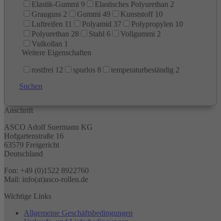
Elastik-Gummi
9
Elastisches Polyurethan
2
Grauguss
2
Gummi
49
Kunststoff
10
Luftreifen
11
Polyamid
37
Polypropylen
10
Polyurethan
28
Stahl
6
Vollgummi
2
Vulkollan
1
Weitere Eigenschaften
rostfrei
12
spurlos
8
temperaturbeständig
2
Suchen
Anschrift
ASCO Adolf Suermann KG
Hofgartenstraße 16
63579 Freigericht
Deutschland
Fon: +49 (0)1522 8922760
Mail: info(at)asco-rollen.de
Wichtige Links
Allgemeine Geschäftsbedingungen