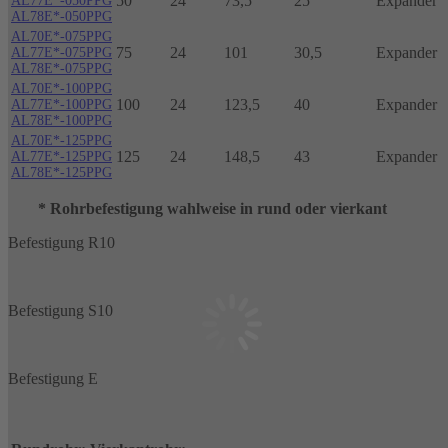
50
24
73,5
25
Expander
AL77E*-050PPG
AL78E*-050PPG
AL70E*-075PPG
75
24
101
30,5
Expander
AL77E*-075PPG
AL78E*-075PPG
AL70E*-100PPG
100
24
123,5
40
Expander
AL77E*-100PPG
AL78E*-100PPG
AL70E*-125PPG
125
24
148,5
43
Expander
AL77E*-125PPG
AL78E*-125PPG
* Rohrbefestigung wahlweise in rund oder vierkant
Befestigung R10
Befestigung S10
Befestigung E