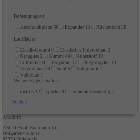
Befestigungsart
Anschraubplatte
58
Expander
13
Rückenloch
38
Lauffläche
Elastik-Gummi
9
Elastisches Polyurethan
2
Grauguss
2
Gummi
49
Kunststoff
10
Luftreifen
11
Polyamid
37
Polypropylen
10
Polyurethan
28
Stahl
6
Vollgummi
2
Vulkollan
1
Weitere Eigenschaften
rostfrei
12
spurlos
8
temperaturbeständig
2
Suchen
Anschrift
ASCO Adolf Suermann KG
Hofgartenstraße 16
63579 Freigericht