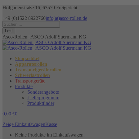
Zum
Hofgartenstraße 16, 63579 Freigericht
Inhalt
+49 (0)1522 8922760
info(at)asco-rollen.de
springen
Facebook
Instagram
X
Search:
page
page
page
opens
opens
opens
Asco-Rollen | ASCO Adolf Suermann KG
in
in
in
new
new
new
window
window
window
Shopartikel
Apparaterollen
Transportgeräterollen
Schwerlastrollen
Transportgeräte
Produkte
Sonderangebote
Lieferprogramm
Produktfinder
0,00
€
0
Zeige Einkaufswagen
Kasse
Keine Produkte im Einkaufswagen.