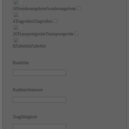
10
Sonderangebote
Sonderangebote
4
Tragrollen
Tragrollen
26
Transportgeräte
Transportgeräte
8
Zubehör
Zubehör
Bauhöhe
Raddurchmesser
Tragfähigkeit