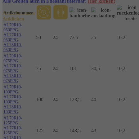
Alle Größen auch in Edelstahl lieferbar:
Hier klicken
!
Artikelnummer
Artikelnummer
Anklicken
AL70R10-
050PPG
AL77R10-
50
24
73,5
25
10,2
050PPG
AL78R10-
050PPG
AL70R10-
075PPG
AL77R10-
75
24
101
30,5
10,2
075PPG
AL78R10-
075PPG
AL70R10-
100PPG
AL77R10-
100
24
123,5
40
10,2
100PPG
AL78R10-
100PPG
AL70R10-
125PPG
AL77R10-
125
24
148,5
43
10,2
125PPG
AL78R10-