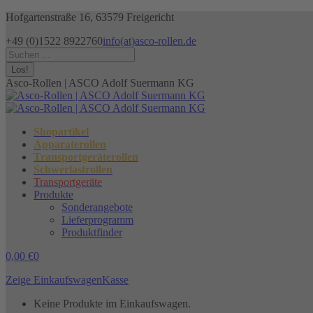
Zum
Hofgartenstraße 16, 63579 Freigericht
Inhalt
+49 (0)1522 8922760
info(at)asco-rollen.de
springen
Facebook
Instagram
X
Search:
page
page
page
opens
opens
opens
Asco-Rollen | ASCO Adolf Suermann KG
in
in
in
new
new
new
window
window
window
Shopartikel
Apparaterollen
Transportgeräterollen
Schwerlastrollen
Transportgeräte
Produkte
Sonderangebote
Lieferprogramm
Produktfinder
0,00
€
0
Zeige Einkaufswagen
Kasse
Keine Produkte im Einkaufswagen.