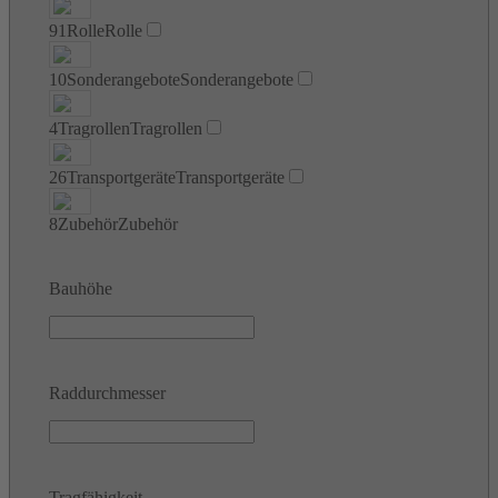
91
Rolle
Rolle
10
Sonderangebote
Sonderangebote
4
Tragrollen
Tragrollen
26
Transportgeräte
Transportgeräte
8
Zubehör
Zubehör
Bauhöhe
Raddurchmesser
Tragfähigkeit