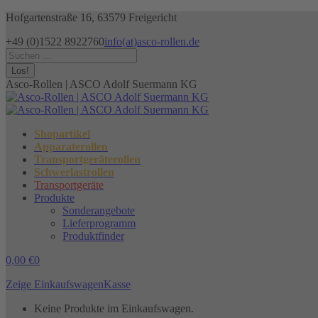
Zum
Hofgartenstraße 16, 63579 Freigericht
Inhalt
+49 (0)1522 8922760
info(at)asco-rollen.de
springen
Facebook
Instagram
X
Search:
page
page
page
opens
opens
opens
Asco-Rollen | ASCO Adolf Suermann KG
in
in
in
new
new
new
window
window
window
Shopartikel
Apparaterollen
Transportgeräterollen
Schwerlastrollen
Transportgeräte
Produkte
Sonderangebote
Lieferprogramm
Produktfinder
0,00
€
0
Zeige Einkaufswagen
Kasse
Keine Produkte im Einkaufswagen.