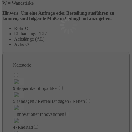
W = Wandstärke
Hinweis: Um eine Anfrage oder Bestellung ausführen zu
können, sind folgende Maße unbedingt mit anzugeben.
Rohr-Ø
Einbaulänge (EL)
Achslänge (AL)
Achs-Ø
Kategorie
9
Shopartikel
Shopartikel
5
Bandagen / Reifen
Bandagen / Reifen
1
Innovationen
Innovationen
47
Rad
Rad