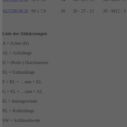
90 x 7,0
20
20 - 25 - 12
20 - M12 - 3
KUT300-90-20
Liste der Abkürzungen
A = Achse (Ø)
AL = Achslänge
D = (Rohr-) Durchmesser
EL = Einbaulänge
F = RL + …mm = EL
G = EL + …mm = AL
IG = Innengewinde
RL = Rollenlänge
SW = Schlüsselweite