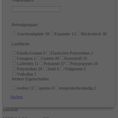
Befestigungsart
Anschraubplatte
58
Expander
13
Rückenloch
38
Lauffläche
Elastik-Gummi
9
Elastisches Polyurethan
2
Grauguss
2
Gummi
49
Kunststoff
10
Luftreifen
11
Polyamid
37
Polypropylen
10
Polyurethan
28
Stahl
6
Vollgummi
2
Vulkollan
1
Weitere Eigenschaften
rostfrei
12
spurlos
8
temperaturbeständig
2
Suchen
Anschrift