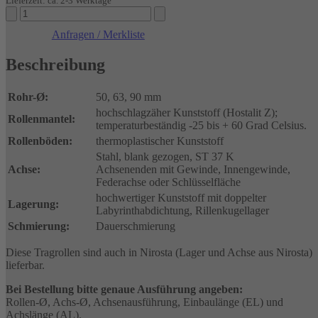
Lieferzeit: ca. 2-3 Werktage
Kunststoff-
Tragrollen
Anfragen / Merkliste
KUT
300
Beschreibung
Menge
Rohr-Ø:
50, 63, 90 mm
hochschlagzäher Kunststoff (Hostalit Z);
Rollenmantel:
temperaturbeständig -25 bis + 60 Grad Celsius.
Rollenböden:
thermoplastischer Kunststoff
Stahl, blank gezogen, ST 37 K
Achse:
Achsenenden mit Gewinde, Innengewinde,
Federachse oder Schlüsselfläche
hochwertiger Kunststoff mit doppelter
Lagerung:
Labyrinthabdichtung, Rillenkugellager
Schmierung:
Dauerschmierung
Diese Tragrollen sind auch in Nirosta (Lager und Achse aus Nirosta)
lieferbar.
Bei Bestellung bitte genaue Ausführung angeben:
Rollen-Ø, Achs-Ø, Achsenausführung, Einbaulänge (EL) und
Achslänge (AL).