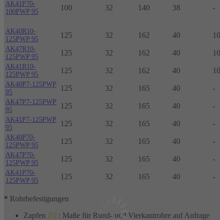
AK41P70-
100
32
140
38
-
100PWP 95
AK40R10-
125
32
162
40
1
125PWP 95
AK47R10-
125
32
162
40
1
125PWP 95
AK41R10-
125
32
162
40
1
125PWP 95
AK40P7-125PWP
125
32
165
40
-
95
AK47P7-125PWP
125
32
165
40
-
95
AK41P7-125PWP
125
32
165
40
-
95
AK40P70-
125
32
165
40
-
125PWP 95
AK47P70-
125
32
165
40
-
125PWP 95
AK41P70-
125
32
165
40
-
125PWP 95
*
Rohrbefestigungen
Zapfen
Z0
: Maße für Rund- und Vierkantrohre auf Anfrage