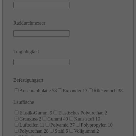
Raddurchmesser
Tragfähigkeit
Befestigungsart
Anschraubplatte
58
Expander
13
Rückenloch
38
Lauffläche
Elastik-Gummi
9
Elastisches Polyurethan
2
Grauguss
2
Gummi
49
Kunststoff
10
Luftreifen
11
Polyamid
37
Polypropylen
10
Polyurethan
28
Stahl
6
Vollgummi
2