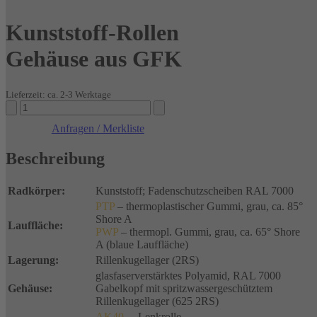
Kunststoff-Rollen
Gehäuse aus GFK
Lieferzeit: ca. 2-3 Werktage
Kunststoff-
Rollen
Anfragen / Merkliste
Gehäuse
aus
Beschreibung
GFK
Menge
Radkörper:
Kunststoff; Fadenschutzscheiben RAL 7000
PTP
– thermoplastischer Gummi, grau, ca. 85°
Shore A
Lauffläche:
PWP
– thermopl. Gummi, grau, ca. 65° Shore
A (blaue Lauffläche)
Lagerung:
Rillenkugellager (2RS)
glasfaserverstärktes Polyamid, RAL 7000
Gehäuse:
Gabelkopf mit spritzwassergeschütztem
Rillenkugellager (625 2RS)
AK40…
Lenkrolle