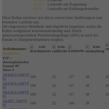
AK47…
Lenkrolle mit Doppelstop
AK41…
Lenkrolle mit Richtungsfeststeller
Diese Rollen zeichnen sich durch extrem hohe Stoßfestigkeit und
besondere Laufruhe aus.
Die eingesetzten Metallteile sind abgedeckt eingebaut, sodass die
Rollen weitgehend korrosionsbeständig sind. Durch
spritzwassergeschützte Präzisionskugellager (2RS) ist auch der
Einsatz in Dampfsterilisationen möglich.
Artikelnummer
Artikelnummer
Anklicken
PTP =
thermoplastischer
Gummi 90°
Shore A
AK40R10-100PTP
100
32
137
38
1
95
AK47R10-100PTP
100
32
137
38
1
95
AK41R10-100PTP
100
32
137
38
1
95
AK40P7-100PTP
100
32
140
38
-
95