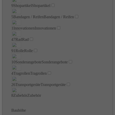
9
Shopartikel
Shopartikel
5
Bandagen / Reifen
Bandagen / Reifen
1
Innovationen
Innovationen
47
Rad
Rad
91
Rolle
Rolle
10
Sonderangebote
Sonderangebote
4
Tragrollen
Tragrollen
26
Transportgeräte
Transportgeräte
8
Zubehör
Zubehör
Bauhöhe