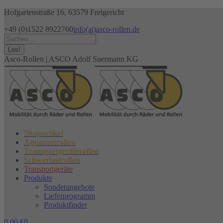
Zum
Hofgartenstraße 16, 63579 Freigericht
Inhalt
+49 (0)1522 8922760
info(at)asco-rollen.de
springen
Facebook
Instagram
X
Search:
page
page
page
opens
opens
opens
Asco-Rollen | ASCO Adolf Suermann KG
in
in
in
new
new
new
window
window
window
Shopartikel
Apparaterollen
Transportgeräterollen
Schwerlastrollen
Transportgeräte
Produkte
Sonderangebote
Lieferprogramm
Produktfinder
0,00
€
0