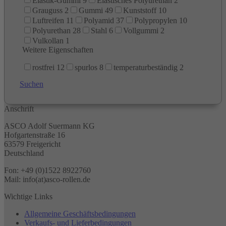
Elastik-Gummi
9
Elastisches Polyurethan
2
Grauguss
2
Gummi
49
Kunststoff
10
Luftreifen
11
Polyamid
37
Polypropylen
10
Polyurethan
28
Stahl
6
Vollgummi
2
Vulkollan
1
Weitere Eigenschaften
rostfrei
12
spurlos
8
temperaturbeständig
2
Suchen
Anschrift
ASCO Adolf Suermann KG
Hofgartenstraße 16
63579 Freigericht
Deutschland
Fon: +49 (0)1522 8922760
Mail: info(at)asco-rollen.de
Wichtige Links
Allgemeine Geschäftsbedingungen
Verkaufs- und Lieferbedingungen