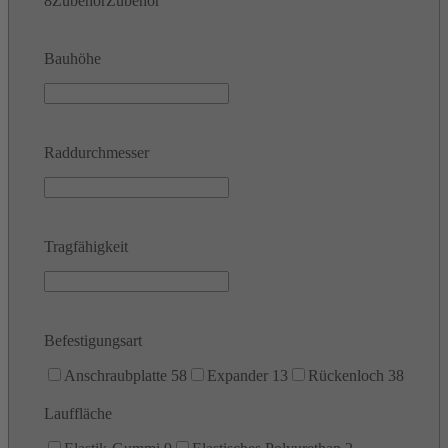
8
Zubehör
Zubehör
Bauhöhe
Raddurchmesser
Tragfähigkeit
Befestigungsart
Anschraubplatte
58
Expander
13
Rückenloch
38
Lauffläche