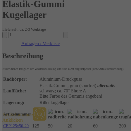
Elastik-Gummi
Kugellager
Lieferzeit: ca. 2-3 Werktage
RäderElastik-
GummiKugellager
Anfragen / Merkliste
Menge
Beschreibung
Bilder dienen lediglich der Veranschaulichung und sind nicht originalgetreu (siehe Artikelbeschreibung).
Radkörper:
Aluminium-Druckguss
Elastik-Gummi, grau (spurfrei)
alternativ
Lauffläche:
schwarz; ca. 70° Shore A
Bitte Farbe des Gummis angeben!
Lagerung:
Rillenkugellager
Artikelnummer
Artikelnummer
Anklicken
125
50
20
60
300
CEP125x50-20