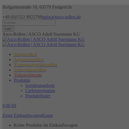
Zum
Hofgartenstraße 16, 63579 Freigericht
Inhalt
+49 (0)1522 8922760
info(at)asco-rollen.de
springen
Facebook
Instagram
X
Search:
page
page
page
opens
opens
opens
Asco-Rollen | ASCO Adolf Suermann KG
in
in
in
new
new
new
window
window
window
Shopartikel
Apparaterollen
Transportgeräterollen
Schwerlastrollen
Transportgeräte
Produkte
Sonderangebote
Lieferprogramm
Produktfinder
0,00
€
0
Zeige Einkaufswagen
Kasse
Keine Produkte im Einkaufswagen.