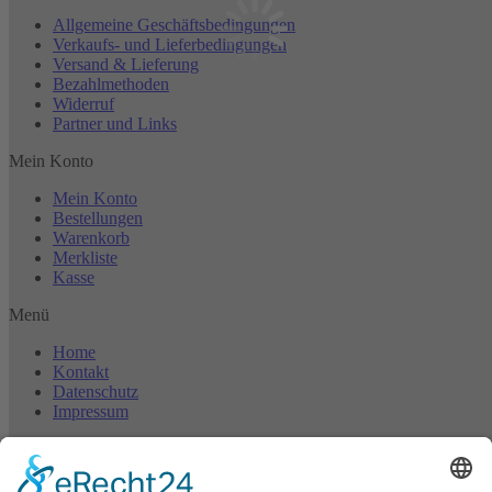
Allgemeine Geschäftsbedingungen
Verkaufs- und Lieferbedingungen
Versand & Lieferung
Bezahlmethoden
Widerruf
Partner und Links
Mein Konto
Mein Konto
Bestellungen
Warenkorb
Merkliste
Kasse
Menü
Home
Kontakt
Datenschutz
Impressum
©2024 ASCO Adolf Suermann KG | Alle Rechte vorbehalten
t