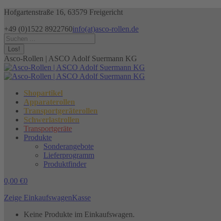
Zum
Hofgartenstraße 16, 63579 Freigericht
Inhalt
+49 (0)1522 8922760
info(at)asco-rollen.de
springen
Facebook
Instagram
X
Search:
page
page
page
opens
opens
opens
Asco-Rollen | ASCO Adolf Suermann KG
in
in
in
new
new
new
window
window
window
Shopartikel
Apparaterollen
Transportgeräterollen
Schwerlastrollen
Transportgeräte
Produkte
Sonderangebote
Lieferprogramm
Produktfinder
0,00
€
0
Zeige Einkaufswagen
Kasse
Keine Produkte im Einkaufswagen.