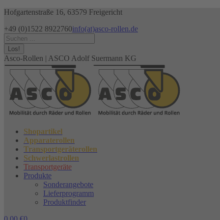
Zum
Hofgartenstraße 16, 63579 Freigericht
Inhalt
+49 (0)1522 8922760
info(at)asco-rollen.de
springen
Facebook
Instagram
X
Search:
page
page
page
opens
opens
opens
Asco-Rollen | ASCO Adolf Suermann KG
in
in
in
new
new
new
window
window
window
Shopartikel
Apparaterollen
Transportgeräterollen
Schwerlastrollen
Transportgeräte
Produkte
Sonderangebote
Lieferprogramm
Produktfinder
0,00
€
0