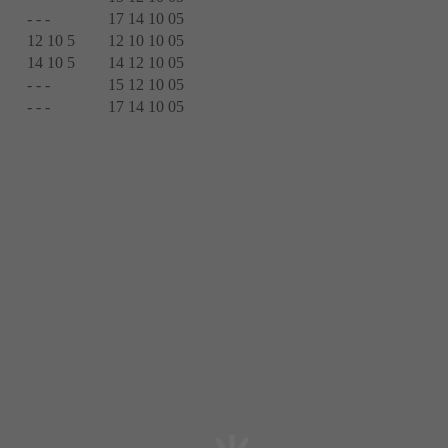
- - -
17 14 10 05
12 10 5
12 10 10 05
14 10 5
14 12 10 05
- - -
15 12 10 05
- - -
17 14 10 05