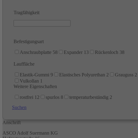
Tragfähigkeit
Befestigungsart
Anschraubplatte
58
Expander
13
Rückenloch
38
Lauffläche
Elastik-Gummi
9
Elastisches Polyurethan
2
Grauguss
2
Vulkollan
1
Weitere Eigenschaften
rostfrei
12
spurlos
8
temperaturbeständig
2
Suchen
Anschrift
ASCO Adolf Suermann KG