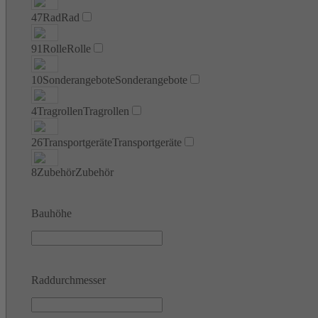
47
Rad
Rad
91
Rolle
Rolle
10
Sonderangebote
Sonderangebote
4
Tragrollen
Tragrollen
26
Transportgeräte
Transportgeräte
8
Zubehör
Zubehör
Bauhöhe
Raddurchmesser