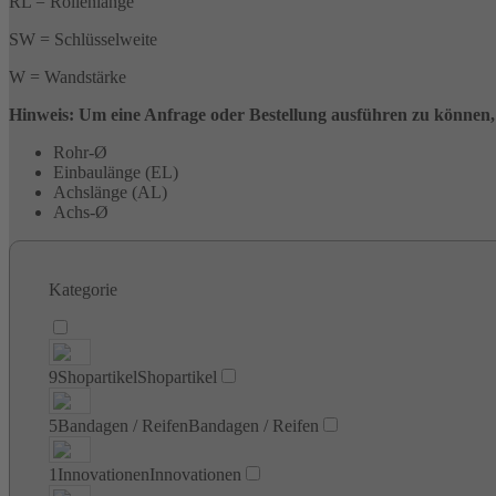
RL = Rollenlänge
SW = Schlüsselweite
W = Wandstärke
Hinweis: Um eine Anfrage oder Bestellung ausführen zu können,
Rohr-Ø
Einbaulänge (EL)
Achslänge (AL)
Achs-Ø
Kategorie
9
Shopartikel
Shopartikel
5
Bandagen / Reifen
Bandagen / Reifen
1
Innovationen
Innovationen