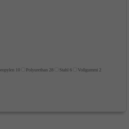
propylen
10
Polyurethan
28
Stahl
6
Vollgummi
2