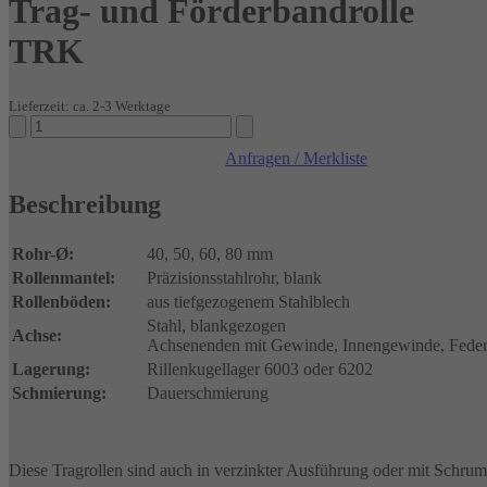
Trag- und Förderbandrolle
TRK
Lieferzeit: ca. 2-3 Werktage
Trag-
und
Anfragen / Merkliste
Förderbandrolle
TRK
Beschreibung
Menge
Rohr-Ø:
40, 50, 60, 80 mm
Rollenmantel:
Präzisionsstahlrohr, blank
Rollenböden:
aus tiefgezogenem Stahlblech
Stahl, blankgezogen
Achse:
Achsenenden mit Gewinde, Innengewinde, Federa
Lagerung:
Rillenkugellager 6003 oder 6202
Schmierung:
Dauerschmierung
Diese Tragrollen sind auch in verzinkter Ausführung oder mit Schrump