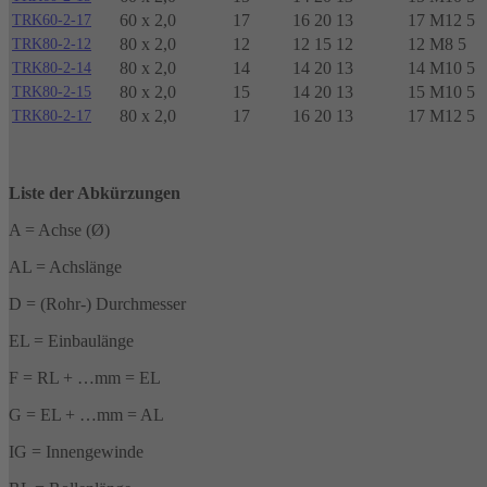
60 x 2,0
17
16 20 13
17 M12 5
TRK60-2-17
80 x 2,0
12
12 15 12
12 M8 5
TRK80-2-12
80 x 2,0
14
14 20 13
14 M10 5
TRK80-2-14
80 x 2,0
15
14 20 13
15 M10 5
TRK80-2-15
80 x 2,0
17
16 20 13
17 M12 5
TRK80-2-17
Liste der Abkürzungen
A = Achse (Ø)
AL = Achslänge
D = (Rohr-) Durchmesser
EL = Einbaulänge
F = RL + …mm = EL
G = EL + …mm = AL
IG = Innengewinde