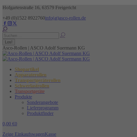
Zum
Hofgartenstraße 16, 63579 Freigericht
Inhalt
+49 (0)1522 8922760
info(at)asco-rollen.de
springen
Facebook
Instagram
X
page
page
page
Search:
opens
opens
opens
in
in
in
new
new
new
Asco-Rollen | ASCO Adolf Suermann KG
window
window
window
Shopartikel
Apparaterollen
Transportgeräterollen
Schwerlastrollen
Transportgeräte
Produkte
Sonderangebote
Lieferprogramm
Produktfinder
0,00
€
0
Zeige Einkaufswagen
Kasse