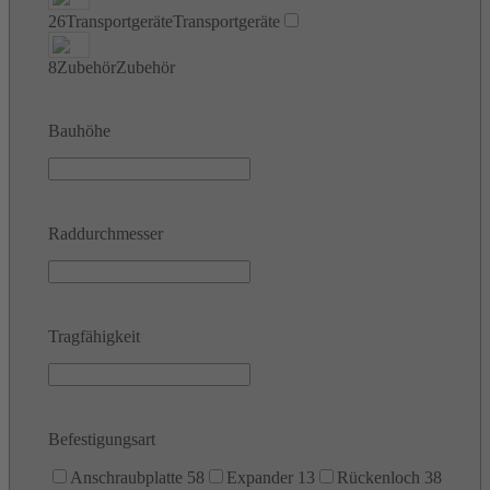
26
Transportgeräte
Transportgeräte
8
Zubehör
Zubehör
Bauhöhe
Raddurchmesser
Tragfähigkeit
Befestigungsart
Anschraubplatte
58
Expander
13
Rückenloch
38