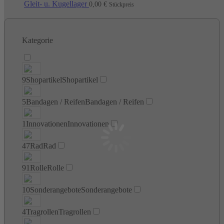
Gleit- u. Kugellager
0,00
€
Stückpreis
Kategorie
9
Shopartikel
Shopartikel
5
Bandagen / Reifen
Bandagen / Reifen
1
Innovationen
Innovationen
47
Rad
Rad
91
Rolle
Rolle
10
Sonderangebote
Sonderangebote
4
Tragrollen
Tragrollen