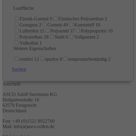
Lauffläche
Elastik-Gummi
9
Elastisches Polyurethan
2
Grauguss
2
Gummi
49
Kunststoff
10
Luftreifen
11
Polyamid
37
Polypropylen
10
Polyurethan
28
Stahl
6
Vollgummi
2
Vulkollan
1
Weitere Eigenschaften
rostfrei
12
spurlos
8
temperaturbeständig
2
Suchen
Anschrift
ASCO Adolf Suermann KG
Hofgartenstraße 16
63579 Freigericht
Deutschland
Fon: +49 (0)1522 8922760
Mail: info(at)asco-rollen.de