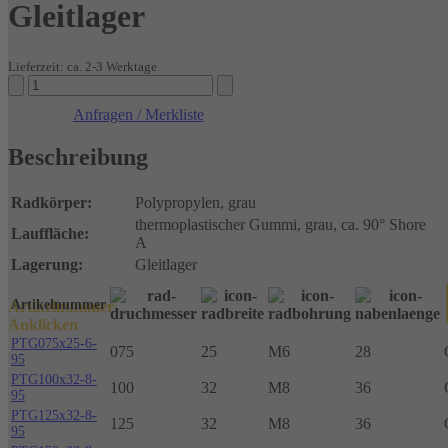
Gleitlager
Lieferzeit: ca. 2-3 Werktage
Räder
thermopl.
Anfragen / Merkliste
Gummi
Gleitlager
Beschreibung
Menge
Radkörper:
Polypropylen, grau
thermoplastischer Gummi, grau, ca. 90° Shore
Lauffläche:
A
Lagerung:
Gleitlager
Artikelnummer
Artikelnummer
Anklicken
PTG075x25-6-
075
25
M6
28
95
PTG100x32-8-
100
32
M8
36
95
PTG125x32-8-
125
32
M8
36
95