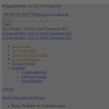
Zum
Hofgartenstraße 16, 63579 Freigericht
Inhalt
+49 (0)1522 8922760
info(at)asco-rollen.de
springen
Facebook
Instagram
X
Search:
page
page
page
opens
opens
opens
Asco-Rollen | ASCO Adolf Suermann KG
in
in
in
new
new
new
window
window
window
Shopartikel
Apparaterollen
Transportgeräterollen
Schwerlastrollen
Transportgeräte
Produkte
Sonderangebote
Lieferprogramm
Produktfinder
0,00
€
0
Zeige Einkaufswagen
Kasse
Keine Produkte im Einkaufswagen.