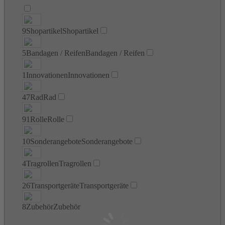
9
Shopartikel
Shopartikel
5
Bandagen / Reifen
Bandagen / Reifen
1
Innovationen
Innovationen
47
Rad
Rad
91
Rolle
Rolle
10
Sonderangebote
Sonderangebote
4
Tragrollen
Tragrollen
26
Transportgeräte
Transportgeräte
8
Zubehör
Zubehör