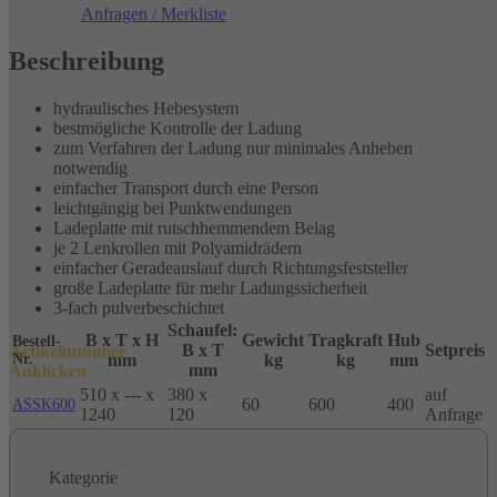
Anfragen / Merkliste
Tragkraft:
600kg
Beschreibung
Menge
hydraulisches Hebesystem
bestmögliche Kontrolle der Ladung
zum Verfahren der Ladung nur minimales Anheben
notwendig
einfacher Transport durch eine Person
leichtgängig bei Punktwendungen
Ladeplatte mit rutschhemmendem Belag
je 2 Lenkrollen mit Polyamidrädern
einfacher Geradeauslauf durch Richtungsfeststeller
große Ladeplatte für mehr Ladungssicherheit
3-fach pulverbeschichtet
Schaufel:
B x T x H
Gewicht
Tragkraft
Hub
Bestell-
B x T
Setpreis
Artikelnummer
Nr.
mm
kg
kg
mm
mm
Anklicken
510 x --- x
380 x
auf
60
600
400
ASSK600
1240
120
Anfrage
Kategorie