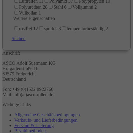
Luftreifen
11
Polyamid
37
Polypropylen
10
Polyurethan
28
Stahl
6
Vollgummi
2
Vulkollan
1
Weitere Eigenschaften
rostfrei
12
spurlos
8
temperaturbeständig
2
Suchen
Anschrift
ASCO Adolf Suermann KG
Hofgartenstraße 16
63579 Freigericht
Deutschland
Fon: +49 (0)1522 8922760
Mail: info(at)asco-rollen.de
Wichtige Links
Allgemeine Geschäftsbedingungen
Verkaufs- und Lieferbedingungen
Versand & Lieferung
Bezahlmethoden