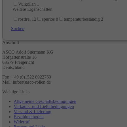
Vulkollan
1
Weitere Eigenschaften
rostfrei
12
spurlos
8
temperaturbeständig
2
Suchen
Anschrift
ASCO Adolf Suermann KG
Hofgartenstraße 16
63579 Freigericht
Deutschland
Fon: +49 (0)1522 8922760
Mail: info(at)asco-rollen.de
Wichtige Links
Allgemeine Geschäftsbedingungen
Verkaufs- und Lieferbedingungen
Versand & Lieferung
Bezahlmethoden
Widerruf
Partner und Links