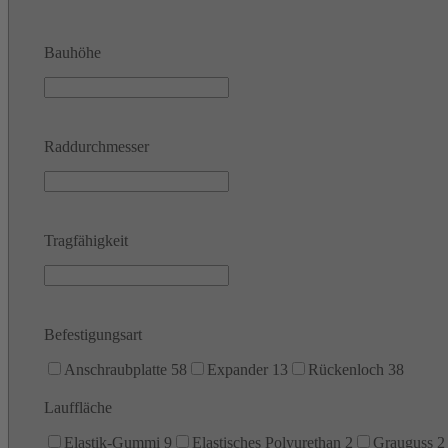
Bauhöhe
Raddurchmesser
Tragfähigkeit
Befestigungsart
Anschraubplatte
58
Expander
13
Rückenloch
38
Lauffläche
Elastik-Gummi
9
Elastisches Polyurethan
2
Grauguss
2