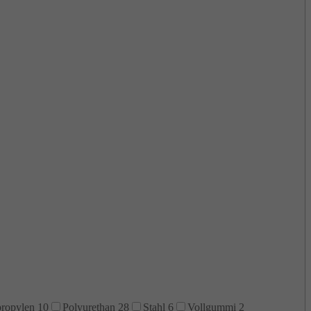
propylen
10
Polyurethan
28
Stahl
6
Vollgummi
2