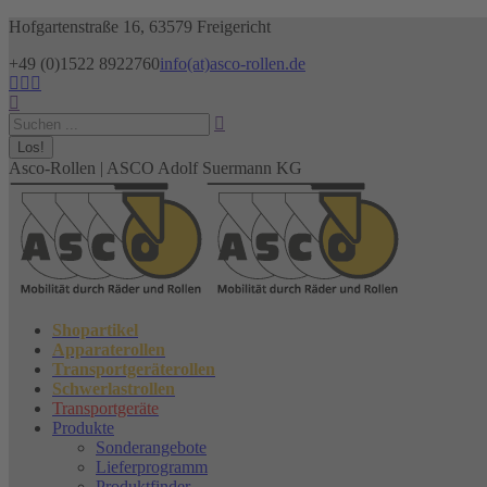
Zum
Hofgartenstraße 16, 63579 Freigericht
Inhalt
+49 (0)1522 8922760
info(at)asco-rollen.de
springen
Facebook
Instagram
X
Search:
page
page
page
opens
opens
opens
in
in
in
new
new
new
Asco-Rollen | ASCO Adolf Suermann KG
window
window
window
Shopartikel
Apparaterollen
Transportgeräterollen
Schwerlastrollen
Transportgeräte
Produkte
Sonderangebote
Lieferprogramm
Produktfinder