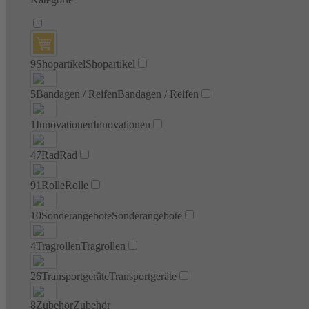
9
Shopartikel
Shopartikel
5
Bandagen / Reifen
Bandagen / Reifen
1
Innovationen
Innovationen
47
Rad
Rad
91
Rolle
Rolle
10
Sonderangebote
Sonderangebote
4
Tragrollen
Tragrollen
26
Transportgeräte
Transportgeräte
8
Zubehör
Zubehör