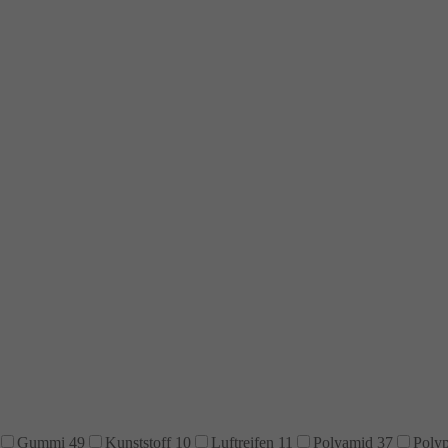
Gummi
49
Kunststoff
10
Luftreifen
11
Polyamid
37
Poly